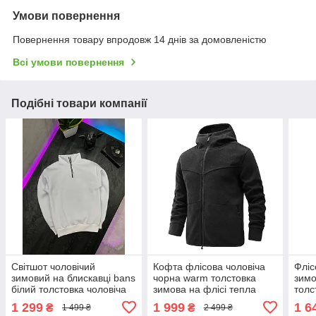
Умови повернення
Повернення товару впродовж 14 днів за домовленістю
Всі умови повернення
Подібні товари компанії
Світшот чоловічий
Кофта флісова чоловіча
Фліс
зимовий на блискавці bans
чорна warm толстовка
зимо
білий толстовка чоловіча
зимова на флісі тепла
толс
зимова тепла кофта
осіння демісезонна
блис
1 299
1 999
1 6
₴
₴
1 499 ₴
2 499 ₴
флісова