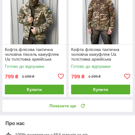
Кофта флісова тактична
Кофта флісова тактична
чоловіча піксель камуфляж
чоловіча камуфляж Ua
Ua толстовка армійська
толстовка армійська
військова з липучками фліска
військова з липучками фліска
Готово до відправки
Готово до відправки
799
799
₴
₴
1 299 ₴
1 299 ₴
Купити
Купити
Показати ще
Про нас
100% позитивних з 654 відгуків за рік