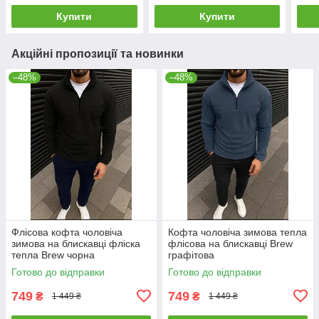
Купити
Купити
Акційні пропозиції та новинки
–48%
–48%
Флісова кофта чоловіча
Кофта чоловіча зимова тепла
зимова на блискавці фліска
флісова на блискавці Brew
тепла Brew чорна
графітова
Готово до відправки
Готово до відправки
749
749
₴
₴
1 449 ₴
1 449 ₴