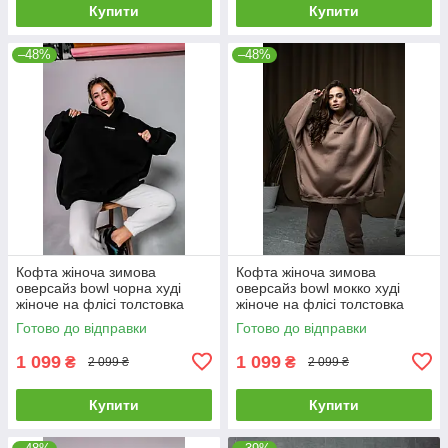
Купити
Купити
–48%
–48%
Кофта жіноча зимова
Кофта жіноча зимова
оверсайз bowl чорна худі
оверсайз bowl мокко худі
жіноче на флісі толстовка
жіноче на флісі толстовка
тепла
тепла
Готово до відправки
Готово до відправки
1 099
1 099
₴
₴
2 099 ₴
2 099 ₴
Купити
Купити