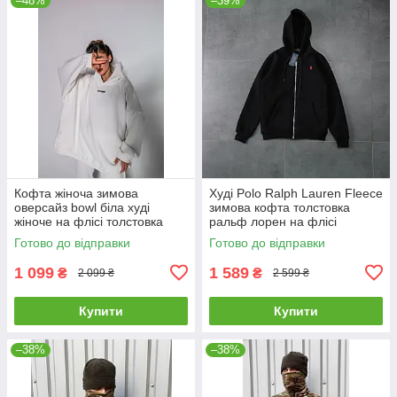
–48%
–39%
Кофта жіноча зимова
Худі Polo Ralph Lauren Fleece
оверсайз bowl біла худі
зимова кофта толстовка
жіноче на флісі толстовка
ральф лорен на флісі
тепла
Готово до відправки
Готово до відправки
1 099
1 589
₴
₴
2 099 ₴
2 599 ₴
Купити
Купити
–38%
–38%