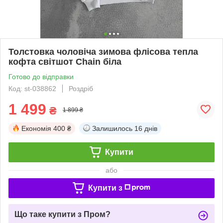
Толстовка чоловіча зимова флісова тепла
кофта світшот Chain біла
Готово до відправки
Код: st-038862
Роздріб
1 499
₴
1 899 ₴
Економія
400 ₴
Залишилось
16 днів
Купити
або
Купити з
Що таке купити з Пром?