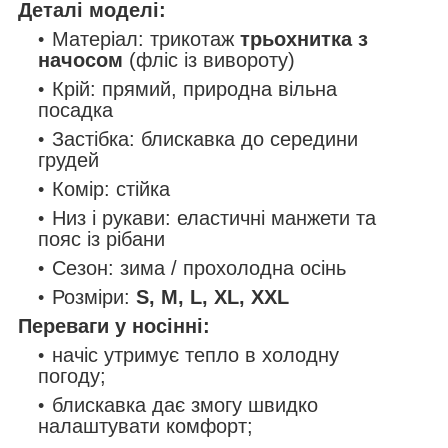
Деталі моделі:
Матеріал: трикотаж
трьохнитка з
начосом
(фліс із вивороту)
Крій: прямий, природна вільна
посадка
Застібка: блискавка до середини
грудей
Комір: стійка
Низ і рукави: еластичні манжети та
пояс із рібани
Сезон: зима / прохолодна осінь
Розміри:
S, M, L, XL, XXL
Переваги у носінні:
начіс утримує тепло в холодну
погоду;
блискавка дає змогу швидко
налаштувати комфорт;