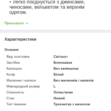
легко поєднується з джинсами,
чиносами, вельветом та верхнім
одягом.
Приховати
Характеристики
Основні
Вид толстовок
Світшот
Застібка
Блискавка
Капюшон
Без капюшона
Колір
Білий
Малюнки і написи
Без малюнків і написів
Міжнародний розмір
L
Сезонність
Осінь/зима
Стан
Новий
Тип тканини
Трехнитка з начосом