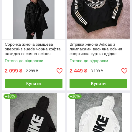
Сорочка жіноча замшева
Вітрівка жіноча Adidas з
оверсайз suede чорна кофта
лампасами весняна осіння
накидка весняна осіння
спортивна куртка адідас
демісезонна
чорна
Готово до відправки
Готово до відправки
2 099
2 449
₴
₴
2 299 ₴
3 199 ₴
Купити
Купити
–18%
–18%