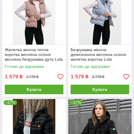
Жилетка жіноча тепла
Безрукавка жіноча
коротка весняна осіння
демісезонна весняна осіння
весняна безрукавка дута Lola
жилетка коротка Lola
пудра
блакитна
Готово до відправки
Готово до відправки
1 579
1 579
₴
₴
2 779 ₴
2 779 ₴
Купити
Купити
–17%
–17%