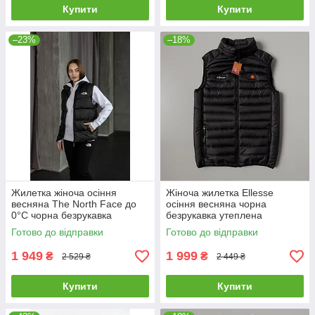
Купити
Купити
–23%
–18%
Жилетка жіноча осіння
Жіноча жилетка Ellesse
весняна The North Face до
осіння весняна чорна
0°C чорна безрукавка
безрукавка утеплена
демісезонна норт фейс
стьобана еліс
Готово до відправки
Готово до відправки
1 949
1 999
₴
₴
2 529 ₴
2 449 ₴
Купити
Купити