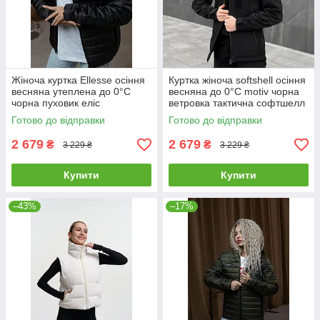
Жіноча куртка Ellesse осіння
Куртка жіноча softshell осіння
весняна утеплена до 0°C
весняна до 0°C motiv чорна
чорна пуховик еліс
ветровка тактична софтшелл
на флісі
Готово до відправки
Готово до відправки
2 679
2 679
₴
₴
3 229 ₴
3 229 ₴
Купити
Купити
–43%
–17%