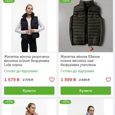
–43%
–18%
Жилетка жіноча укорочена
Жилетка жіноча Ellesse
весняна осіння безрукавка
осіння весняна хакі
Lola чорна
безрукавка утеплена
стьобана еліс
Готово до відправки
Готово до відправки
1 579
1 999
₴
₴
2 779 ₴
2 449 ₴
Купити
Купити
–43%
–43%