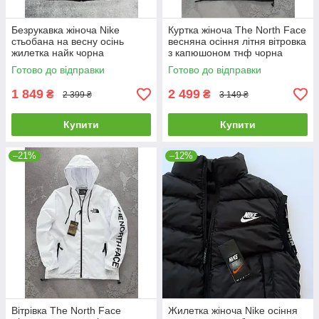
Безрукавка жіноча Nike
Куртка жіноча The North Face
стьобана на весну осінь
весняна осіння літня вітровка
жилетка найк чорна
з капюшоном тнф чорна
Готово до відправки
Готово до відправки
1 849
2 499
₴
₴
2 399 ₴
3 149 ₴
Купити
Купити
–21%
–12%
Вітрівка The North Face
Жилетка жіноча Nike осіння