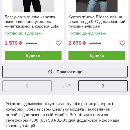
Безрукавка жіноча коротка
Куртка жіноча Ellesse осіння
осіння весняна утеплена
весняна до 0°C демісезонний
жилетка жіноча коротка Lola
пуховик еліс хакі
біла
Готово до відправки
Готово до відправки
1 579
2 679
₴
₴
2 779 ₴
3 229 ₴
Купити
Купити
Показати ще
1
/ 13
Усі жіночі демісезонні куртки доступні в різних розмірах і
кольорах. Оберіть свою ідеальну модель і замовляйте
онлайн. Доставка по всій Україні. Зв'яжіться з нами за
телефоном +380 (63) 594-31-93 для додаткової інформації
та консультацій.