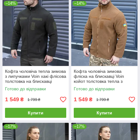
–14%
–14%
Кофта чоловіча тепла зимова
Кофта чоловіча зимова
з липучками Voin хакі флісова
фліска на блискавці Voin
толстовка на блискавці
койот толстовка тепла з
липучками
Готово до відправки
Готово до відправки
1 549
1 549
₴
₴
1 799 ₴
1 799 ₴
Купити
Купити
–17%
–17%