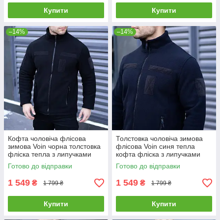
Купити
Купити
–14%
–14%
Кофта чоловіча флісова
Толстовка чоловіча зимова
зимова Voin чорна толстовка
флісова Voin синя тепла
фліска тепла з липучками
кофта фліска з липучками
Готово до відправки
Готово до відправки
1 549
1 549
₴
₴
1 799 ₴
1 799 ₴
Купити
Купити