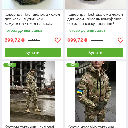
Кавер для fast-шолома чохол
Кавер для fast-шолома чохол
для каски мультикам
для каски піксель камуфляж
камуфляж чохол на каску
чохол на каску тактичний
тактичний
Готово до відправки
Готово до відправки
699,72
699,72
₴
₴
1 029 ₴
1 029 ₴
Купити
Купити
–40%
–43%
Костюм тактичний зимовий
Куртка чоловіча тактична