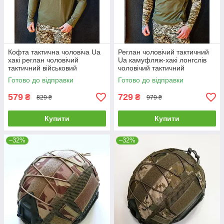
Кофта тактична чоловіча Ua
Реглан чоловічий тактичний
хакі реглан чоловічий
Ua камуфляж-хакі лонгслів
тактичний військовий
чоловічий тактичний
армійський олива
військовий армійський з
Готово до відправки
Готово до відправки
липучками
579
729
₴
₴
829 ₴
979 ₴
Купити
Купити
–32%
–32%