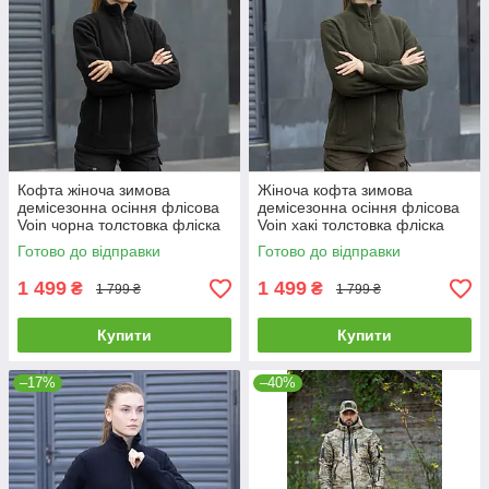
Кофта жіноча зимова
Жіноча кофта зимова
демісезонна осіння флісова
демісезонна осіння флісова
Voin чорна толстовка фліска
Voin хакі толстовка фліска
тепла на блискавці
тепла на блискавці
Готово до відправки
Готово до відправки
1 499
1 499
₴
₴
1 799 ₴
1 799 ₴
Купити
Купити
–17%
–40%