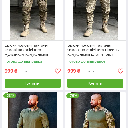
Брюки чоловічі тактичні
Брюки чоловічі тактичні
зимові на флісі tera
зимові на флісі tera піксель
мультикам камуфляжні
камуфляжні штани теплі
штани теплі демісезонні
демісезонні армійські
Готово до відправки
Готово до відправки
армійські
999
999
₴
₴
1 879 ₴
1 879 ₴
Купити
Купити
–30%
–26%