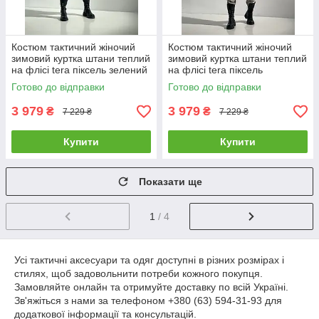
Костюм тактичний жіночий
Костюм тактичний жіночий
зимовий куртка штани теплий
зимовий куртка штани теплий
на флісі tera піксель зелений
на флісі tera піксель
камуфляж комплект
камуфляж комплект
Готово до відправки
Готово до відправки
3 979
3 979
₴
₴
7 229 ₴
7 229 ₴
Купити
Купити
Показати ще
1
/ 4
Усі тактичні аксесуари та одяг доступні в різних розмірах і
стилях, щоб задовольнити потреби кожного покупця.
Замовляйте онлайн та отримуйте доставку по всій Україні.
Зв'яжіться з нами за телефоном +380 (63) 594-31-93 для
додаткової інформації та консультацій.