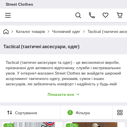
Street Clothes
Каталог товарів
Чоловічий одяг
Tactical (тактичні акс
Tactical (тактичні аксесуари, одяг)
Tactical (тактичні аксесуари та одяг) - це високоякісні вироби,
призначені для активного відпочинку, служби і екстремальних
умов. У інтернет-магазині Street Clothes ви знайдете широкий
асортимент тактичного одягу, рюкзаків, сумок і інших
аксесуарів, які забезпечать комфорт і надійність у будь-якій
ситуації. Ми пропонуємо продукцію, яка поєднує
Показати все
функціональність і довговічність.
Сортування
0
Фільтри
–5%
–32%