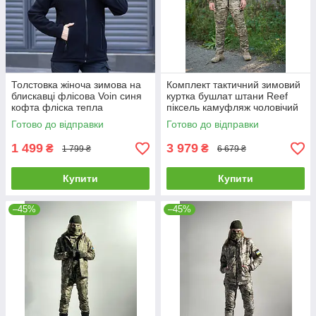
Толстовка жіноча зимова на
Комплект тактичний зимовий
блискавці флісова Voin синя
куртка бушлат штани Reef
кофта фліска тепла
піксель камуфляж чоловічий
костюм теплий зсу
Готово до відправки
Готово до відправки
1 499
3 979
₴
₴
1 799 ₴
6 679 ₴
Купити
Купити
–45%
–45%