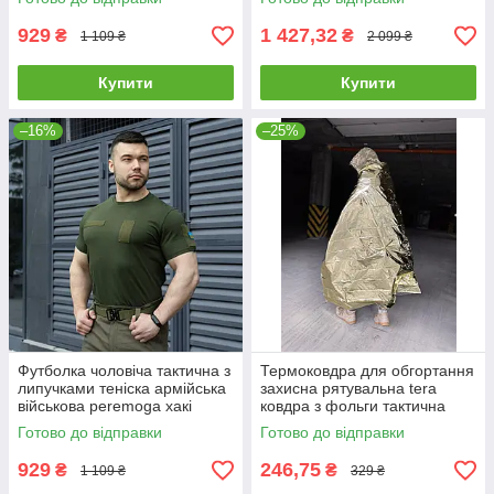
929
1 427,32
₴
₴
1 109 ₴
2 099 ₴
Купити
Купити
–16%
–25%
Футболка чоловіча тактична з
Термоковдра для обгортання
липучками теніска армійська
захисна рятувальна tera
військова peremoga хакі
ковдра з фольги тактична
військова армійська
Готово до відправки
Готово до відправки
929
246,75
₴
₴
1 109 ₴
329 ₴