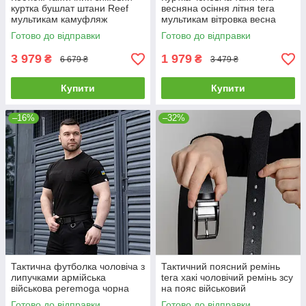
куртка бушлат штани Reef
весняна осіння літня tera
мультикам камуфляж
мультикам вітровка весна
чоловічий теплий комплект
осінь літо військова армійська
Готово до відправки
Готово до відправки
зсу
3 979
1 979
₴
₴
6 679 ₴
3 479 ₴
Купити
Купити
–16%
–32%
Тактична футболка чоловіча з
Тактичний поясний ремінь
липучками армійська
tera хакі чоловічий ремінь зсу
військова peremoga чорна
на пояс військовий
армійський
Готово до відправки
Готово до відправки