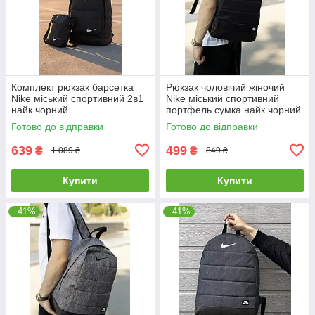
Комплект рюкзак барсетка
Рюкзак чоловічий жіночий
Nike міський спортивний 2в1
Nike міський спортивний
найк чорний
портфель сумка найк чорний
Готово до відправки
Готово до відправки
639
499
₴
₴
1 089 ₴
849 ₴
Купити
Купити
–41%
–41%