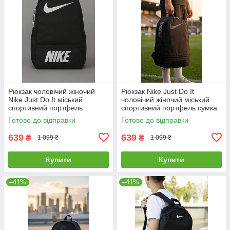
Рюкзак чоловічий жіночий
Рюкзак Nike Just Do It
Nike Just Do It міський
чоловічий жіночий міський
спортивний портфель
спортивний портфель сумка
шкільний найк
найк
Готово до відправки
Готово до відправки
639
639
₴
₴
1 099 ₴
1 099 ₴
Купити
Купити
–41%
–41%