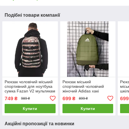
Подібні товари компанії
Рюкзак чоловічий міський
Рюкзак міський
Рюкз
спортивний для ноутбука
спортивний чоловічий
місь
сумка Fazan V2 мультикам
жіночий Adidas хакі
шкіл
портфель сумка адідас
жіно
749
699
699
₴
₴
989 ₴
899 ₴
Купити
Купити
Акційні пропозиції та новинки