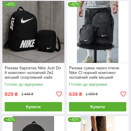
–43%
–42%
Рюкзак барсетка Nike Just Do
Рюкзак сумка через плече
It комплект чоловічий 2в1
Nike Cl чорний комплект
міський спортивний найк
чоловічий найк міський
чорно-білий
спортивний портфель
Готово до відправки
Готово до відправки
барсетка
829
639
₴
₴
1 449 ₴
1 099 ₴
Купити
Купити
–42%
–42%