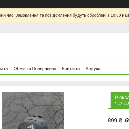
чий час. Замовлення та повідомлення будуть оброблені з 10:00 най
лата
Обмін та Повернення
Контакти
Відгуки
Рюкза
чолов
6
899 ₴