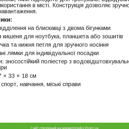
ористання в місті. Конструкція дозволяє зручно
навантаження.
ики:
ідділення на блискавці з двома бігунками
я кишеня для ноутбука, планшета або зошитів
чка та нижня петля для зручного носіння
ні лямки для індивідуальної посадки
: зносостійкий поліестер з водовідштовхувальн
іри
7 × 33 × 18 см
спорт, навчання, міські справи
Сайт створений на маркетплейсі
Prom.ua