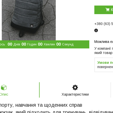
К
+380 (63) 
0
0
0
0
0
0
0
0
ось
Днів
Годин
Хвилин
Секунд
У компанії
який товар
повернен
Опис
Характеристики
порту, навчання та щоденних справ
юкзак, який підходить для тренувань, відвідуван