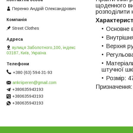
щоденного вик
Перенко Андрій Олександрович
розподілити 
Характерист
Основне в
Street Clothes
Внутрішн
Верхня ру
вулиця Заболотного,100, індекс
03187, Київ, Україна
Регульова
Матеріали
штучної шк
+380 (63) 594-31-93
Розмір: 4
ankriiperen@gmail.com
Призначення: 
+380635943193
+380635943193
+380635943193