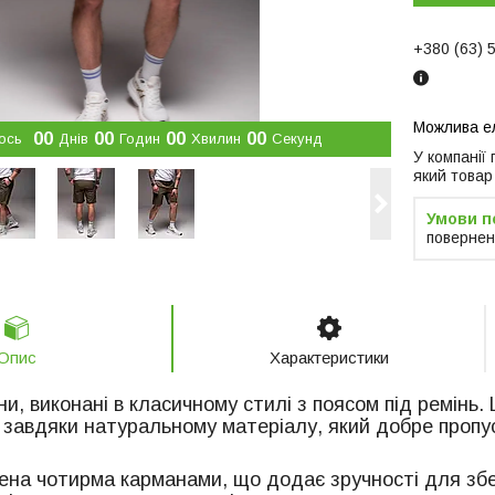
+380 (63) 
0
0
0
0
0
0
0
0
ось
Днів
Годин
Хвилин
Секунд
У компанії
який товар
повернен
Опис
Характеристики
и, виконані в класичному стилі з поясом під ремінь
 завдяки натуральному матеріалу, який добре пропу
на чотирма карманами, що додає зручності для збер