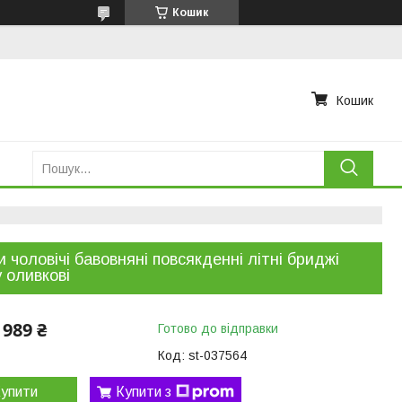
Кошик
Кошик
 чоловічі бавовняні повсякденні літні бриджі
 оливкові
989 ₴
Готово до відправки
Код:
st-037564
упити
Купити з