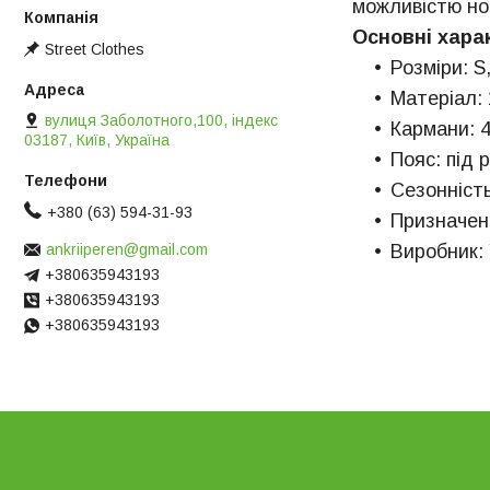
можливістю но
Основні хара
Street Clothes
Розміри: S
Матеріал:
вулиця Заболотного,100, індекс
Кармани: 4 
03187, Київ, Україна
Пояс: під 
Сезонність
+380 (63) 594-31-93
Призначенн
ankriiperen@gmail.com
Виробник: 
+380635943193
+380635943193
+380635943193