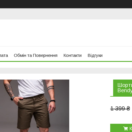
лата
Обмін та Повернення
Контакти
Відгуки
Шорти
Bendy
1 399 ₴
К