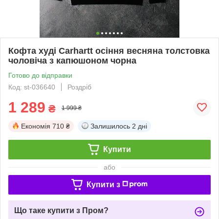
Кофта худі Carhartt осіння весняна толстовка
чоловіча з капюшоном чорна
Готово до відправки
Код: st-036640
Роздріб
1 289
₴
1 999 ₴
Економія
710 ₴
Залишилось
2 дні
Купити
або
Купити з
Що таке купити з Пром?