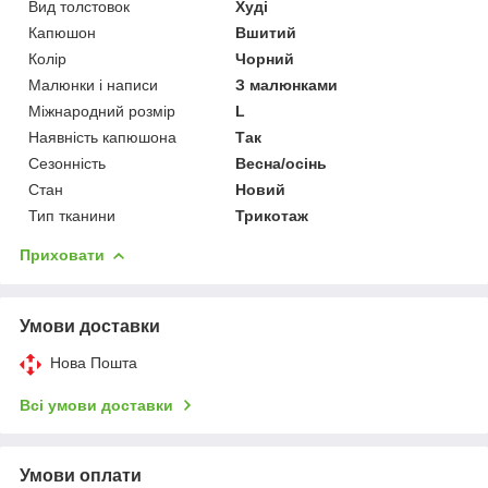
Вид толстовок
Худі
Капюшон
Вшитий
Колір
Чорний
Малюнки і написи
З малюнками
Міжнародний розмір
L
Наявність капюшона
Так
Сезонність
Весна/осінь
Стан
Новий
Тип тканини
Трикотаж
Приховати
Умови доставки
Нова Пошта
Всі умови доставки
Умови оплати