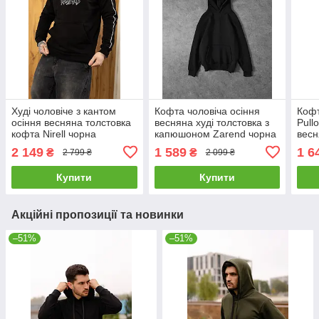
Худі чоловіче з кантом
Кофта чоловіча осіння
Кофт
осіння весняна толстовка
весняна худі толстовка з
Pull
кофта Nirell чорна
капюшоном Zarend чорна
весн
толс
2 149
1 589
1 6
₴
₴
2 799 ₴
2 099 ₴
Купити
Купити
Акційні пропозиції та новинки
–51%
–51%