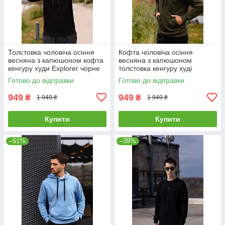
Толстовка чоловіча осіння
Кофта чоловіча осіння
весняна з капюшоном кофта
весняна з капюшоном
кенгуру худи Explorer чорне
толстовка кенгуру худі
чоловіче Explorer хакі
Готово до відправки
Готово до відправки
949
949
₴
₴
1 949 ₴
1 949 ₴
Купити
Купити
–51%
–39%