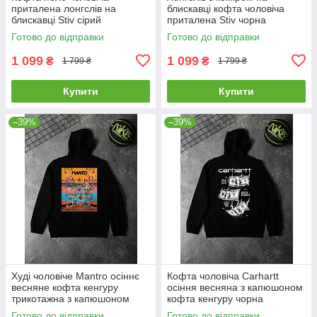
приталена лонгслів на
блискавці кофта чоловіча
блискавці Stiv сірий
приталена Stiv чорна
Готово до відправки
Готово до відправки
1 099
1 099
₴
₴
1 799 ₴
1 799 ₴
Купити
Купити
–39%
–39%
Худі чоловіче Mantro осіннє
Кофта чоловіча Carhartt
весняне кофта кенгуру
осіння весняна з капюшоном
трикотажна з капюшоном
кофта кенгуру чорна
чорна
Готово до відправки
Готово до відправки