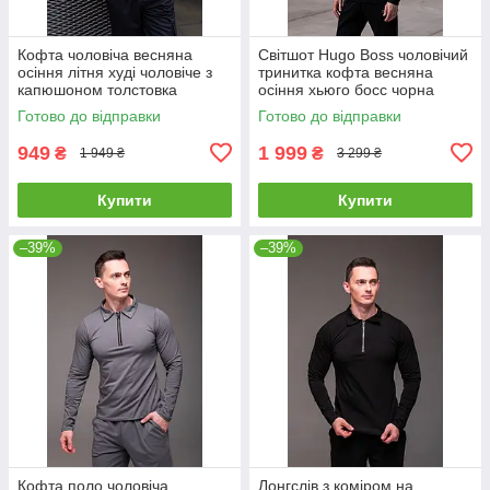
Кофта чоловіча весняна
Світшот Hugo Boss чоловічий
осіння літня худі чоловіче з
тринитка кофта весняна
капюшоном толстовка
осіння хьюго босс чорна
Explorer блакитна
Готово до відправки
Готово до відправки
949
1 999
₴
₴
1 949 ₴
3 299 ₴
Купити
Купити
–39%
–39%
Кофта поло чоловіча
Лонгслів з коміром на