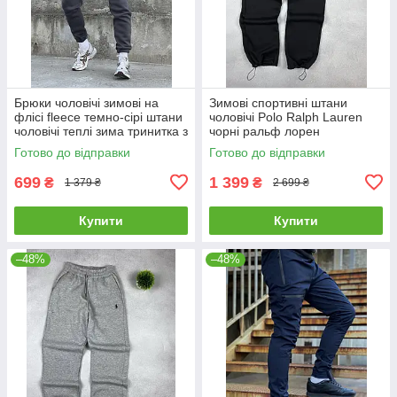
Брюки чоловічі зимові на
Зимові спортивні штани
флісі fleece темно-сірі штани
чоловічі Polo Ralph Lauren
чоловічі теплі зима тринитка з
чорні ральф лорен
начосом
Готово до відправки
Готово до відправки
699
1 399
₴
₴
1 379 ₴
2 699 ₴
Купити
Купити
–48%
–48%