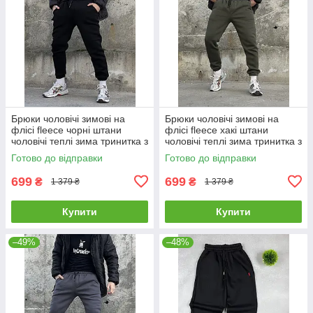
Брюки чоловічі зимові на
Брюки чоловічі зимові на
флісі fleece чорні штани
флісі fleece хакі штани
чоловічі теплі зима тринитка з
чоловічі теплі зима тринитка з
начосом
начосом олива
Готово до відправки
Готово до відправки
699
699
₴
₴
1 379 ₴
1 379 ₴
Купити
Купити
–49%
–48%