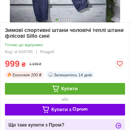
Зимові спортивні штани чоловічі теплі штани
флісові Sillo сині
Готово до відправки
Код: st-034785
Роздріб
999
₴
1 199 ₴
Економія
200 ₴
Залишилось
14 днів
Купити
або
Купити з
Що таке купити з Пром?