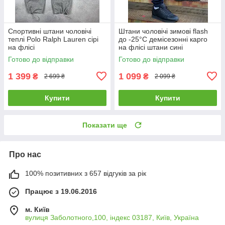
Спортивні штани чоловічі
Штани чоловічі зимові flash
теплі Polo Ralph Lauren сірі
до -25°C демісезонні карго
на флісі
на флісі штани сині
Готово до відправки
Готово до відправки
1 399
1 099
₴
₴
2 699 ₴
2 099 ₴
Купити
Купити
Показати ще
Про нас
100% позитивних з 657 відгуків за рік
Працює з 19.06.2016
м. Київ
вулиця Заболотного,100, індекс 03187, Київ, Україна