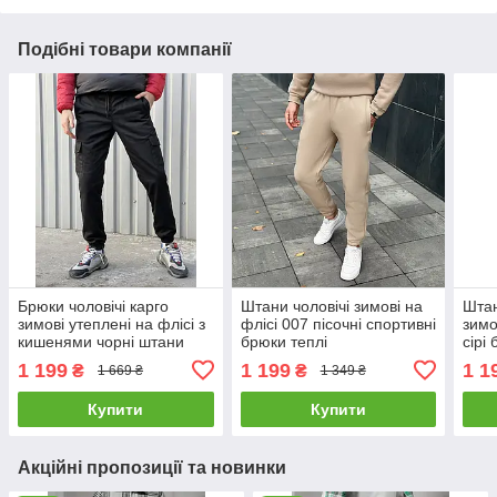
Подібні товари компанії
Брюки чоловічі карго
Штани чоловічі зимові на
Штан
зимові утеплені на флісі з
флісі 007 пісочні спортивні
зимо
кишенями чорні штани
брюки теплі
сірі
карго теплі з начосом
прям
1 199
1 199
1 1
₴
₴
1 669 ₴
1 349 ₴
утеп
Купити
Купити
Акційні пропозиції та новинки