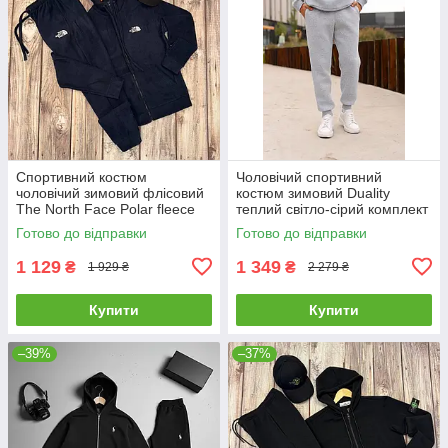
Спортивний костюм
Чоловічий спортивний
чоловічий зимовий флісовий
костюм зимовий Duality
The North Face Polar fleece
теплий світло-сірий комплект
тнф синій
худі штани на флісі
Готово до відправки
Готово до відправки
1 129
1 349
₴
₴
1 929 ₴
2 279 ₴
Купити
Купити
–39%
–37%