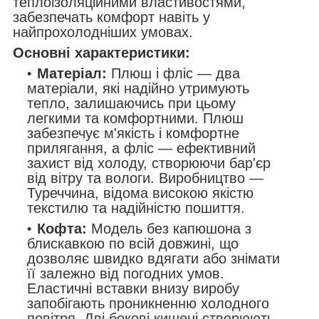
теплоізоляційними властивостями,
забезпечать комфорт навіть у
найпрохолодніших умовах.
Основні характеристики:
Матеріал:
Плюш і фліс — два
матеріали, які надійно утримують
тепло, залишаючись при цьому
легкими та комфортними. Плюш
забезпечує м'якість і комфортне
прилягання, а фліс — ефективний
захист від холоду, створюючи бар'єр
від вітру та вологи. Виробництво —
Туреччина, відома високою якістю
текстилю та надійністю пошиття.
Кофта:
Модель без капюшона з
блискавкою по всій довжині, що
дозволяє швидко вдягати або знімати
її залежно від погодних умов.
Еластичні вставки внизу виробу
запобігають проникненню холодного
повітря. Дві бокові кишені створюють