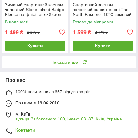
Зимовий спортивний костюм
Спортивний костюм
чоловічий Stone Island Badge
чоловічий на синтепоні The
Fleece на флісі теплий стон
North Face до -10°C зимовий
айленд хакі
теплий тнф чорний
В наявності
Готово до відправки
1 499
1 599
₴
₴
2 379 ₴
2 479 ₴
Купити
Купити
Показати ще
Про нас
100% позитивних з 657 відгуків за рік
Працює з 19.06.2016
м. Київ
вулиця Заболотного,100, індекс 03187, Київ, Україна
Контакти