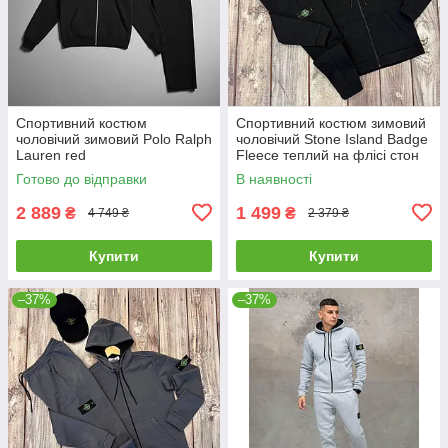
Спортивний костюм
Спортивний костюм зимовий
чоловічий зимовий Polo Ralph
чоловічий Stone Island Badge
Lauren red
Fleece теплий на флісі стон
айленд чорний
Готово до відправки
В наявності
2 889
1 499
₴
₴
4 749 ₴
2 379 ₴
Купити
Купити
–37%
–37%