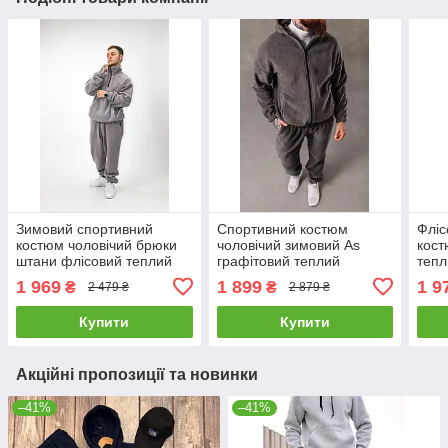
Зимовий спортивний
Спортивний костюм
Фліс
костюм чоловічий брюки
чоловічий зимовий As
кост
штани флісовий теплий
графітовий теплий
тепл
комплект Rich сірий
флісовий комплект кофта
штан
1 969
1 899
1 9
₴
₴
2 479 ₴
2 879 ₴
на блискавці штани
Купити
Купити
Акційні пропозиції та новинки
–41%
–41%