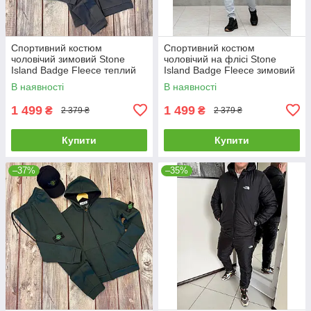
Спортивний костюм
Спортивний костюм
чоловічий зимовий Stone
чоловічий на флісі Stone
Island Badge Fleece теплий
Island Badge Fleece зимовий
на флісі стон айленд
худі штани стон айленд сірий
В наявності
В наявності
графітовий
1 499
1 499
₴
₴
2 379 ₴
2 379 ₴
Купити
Купити
–37%
–35%