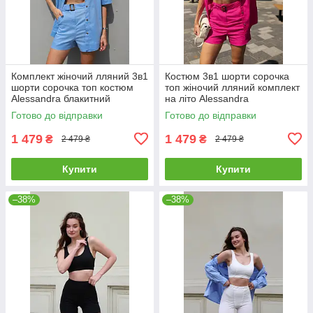
Комплект жіночий лляний 3в1
Костюм 3в1 шорти сорочка
шорти сорочка топ костюм
топ жіночий лляний комплект
Alessandra блакитний
на літо Alessandra
малиновий
Готово до відправки
Готово до відправки
1 479
1 479
₴
₴
2 479 ₴
2 479 ₴
Купити
Купити
–38%
–38%