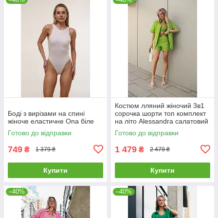
Костюм лляний жіночий 3в1
Боді з вирізами на спині
сорочка шорти топ комплект
жіноче еластичне Ona біле
на літо Alessandra салатовий
Готово до відправки
Готово до відправки
749
1 479
₴
₴
1 379 ₴
2 479 ₴
Купити
Купити
–40%
–40%