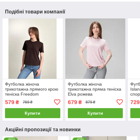
Подібні товари компанії
Футболка жіноча
Футболка жіноча
Футб
трикотажна прямого крою
трикотажна пряма теніска
Isla
теніска Freedom
Elva рожева
спор
коричнева
айле
579
679
729
₴
₴
769 ₴
879 ₴
Купити
Купити
Акційні пропозиції та новинки
–46%
–40%