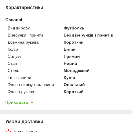
Характеристики
Основні
Вид виробу
Футболка
Візерунки і принти
Без візерунків і принтів
Довжина рукава
Короткий
Колір
Білий
Силует
Прямий
Стан
Новий
Стиль
Молодіжний
Тип тканини
Кулір
Фасон вирізу горловини
Овальний
Фасон рукава
Короткий
Приховати
Умови доставки
Нова Пошта