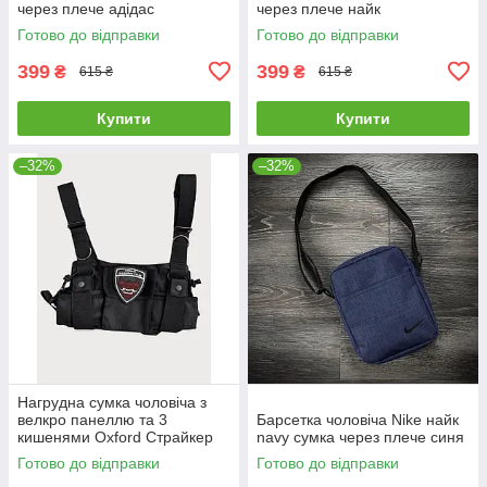
через плече адідас
через плече найк
мессенджер тканинний
мессенджер тканинний
Готово до відправки
Готово до відправки
399
399
₴
₴
615 ₴
615 ₴
Купити
Купити
–32%
–32%
Нагрудна сумка чоловіча з
велкро панеллю та 3
Барсетка чоловіча Nike найк
кишенями Oxford Страйкер
navy сумка через плече синя
Готово до відправки
Готово до відправки