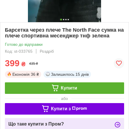
Барсетка через плече The North Face сумка на
плече спортивна месенджер тнф зелена
Готово до відправки
Код: st-033765
Роздріб
399
₴
435 ₴
Економія
36 ₴
Залишилось
15 днів
Купити
або
Купити з
Що таке купити з Пром?