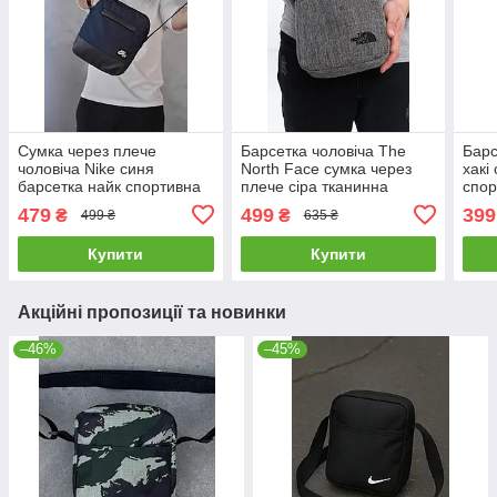
Сумка через плече
Барсетка чоловіча The
Барс
чоловіча Nike синя
North Face сумка через
хакі
барсетка найк спортивна
плече сіра тканинна
спор
повсякденна месенджер
месе
479
499
399
₴
₴
499 ₴
635 ₴
на плече тканинний
Купити
Купити
Акційні пропозиції та новинки
–46%
–45%