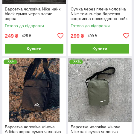
Барсетка чоловіча Nike найк
Сумка через плече чоловіча
black сумка через плече
Nike темно-сіра барсетка
чорна
спортивна повсякденна найк
месенджер тканинний на
Готово до відправки
Готово до відправки
плече
249
299
₴
₴
425 ₴
499 ₴
Купити
Купити
–35%
–35%
Барсетка чоловіча жіноча
Барсетка чоловіча жіноча
Adidas чорна сумка чоловіча
Nike хакі сумка чоловіча