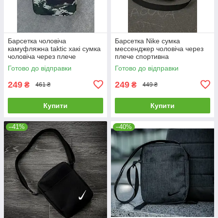
Барсетка чоловіча
Барсетка Nike сумка
камуфляжна taktic хакі сумка
мессенджер чоловіча через
чоловіча через плече
плече спортивна
месенджер тканинний
повсякденна найк
Готово до відправки
Готово до відправки
249
249
₴
₴
461 ₴
449 ₴
Купити
Купити
–41%
–40%