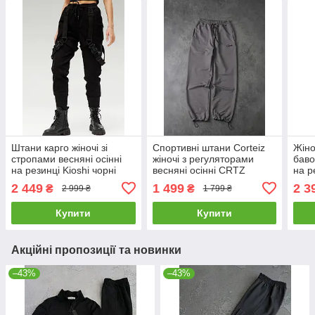
Штани карго жіночі зі
Спортивні штани Corteiz
Жіно
стропами весняні осінні
жіночі з регуляторами
баво
на резинці Kioshi чорні
весняні осінні CRTZ
на р
темно-сірі
2 449
1 499
2 3
₴
₴
2 999 ₴
1 799 ₴
Купити
Купити
Акційні пропозиції та новинки
–43%
–43%