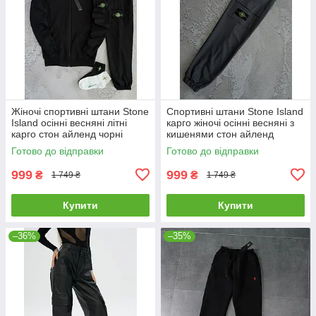
Жіночі спортивні штани Stone
Спортивні штани Stone Island
Island осінні весняні літні
карго жіночі осінні весняні з
карго стон айленд чорні
кишенями стон айленд
графіт
Готово до відправки
Готово до відправки
999
999
₴
₴
1 749 ₴
1 749 ₴
Купити
Купити
–36%
–35%