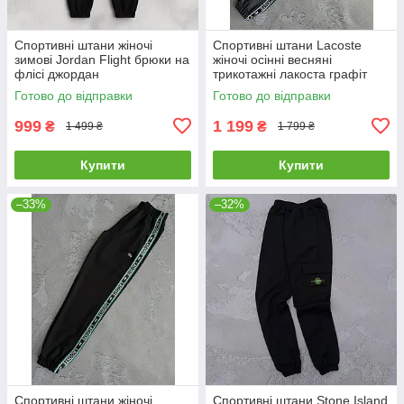
Спортивні штани жіночі
Спортивні штани Lacoste
зимові Jordan Flight брюки на
жіночі осінні весняні
флісі джордан
трикотажні лакоста графіт
Готово до відправки
Готово до відправки
999
1 199
₴
₴
1 499 ₴
1 799 ₴
Купити
Купити
–33%
–32%
Спортивні штани жіночі
Спортивні штани Stone Island