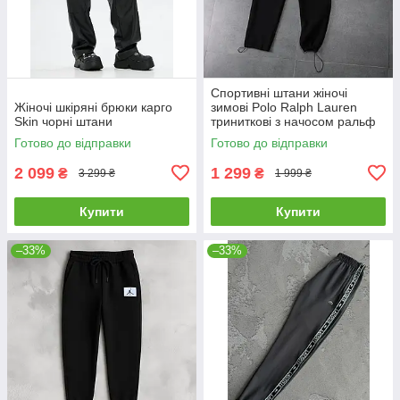
Спортивні штани жіночі
Жіночі шкіряні брюки карго
зимові Polo Ralph Lauren
Skin чорні штани
триниткові з начосом ральф
лорен чорні
Готово до відправки
Готово до відправки
2 099
1 299
₴
₴
3 299 ₴
1 999 ₴
Купити
Купити
–33%
–33%