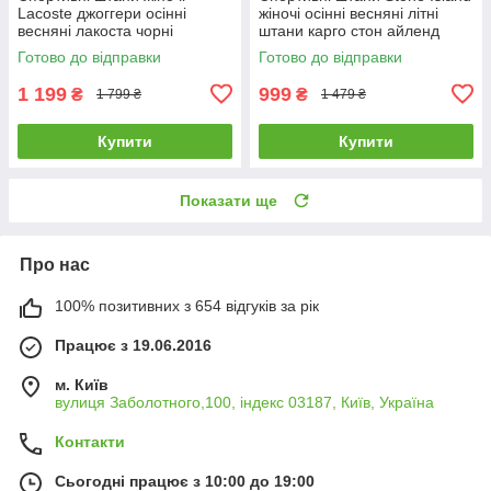
Lacoste джоггери осінні
жіночі осінні весняні літні
весняні лакоста чорні
штани карго стон айленд
чорні
Готово до відправки
Готово до відправки
1 199
999
₴
₴
1 799 ₴
1 479 ₴
Купити
Купити
Показати ще
Про нас
100% позитивних з 654 відгуків за рік
Працює з 19.06.2016
м. Київ
вулиця Заболотного,100, індекс 03187, Київ, Україна
Контакти
Сьогодні працює з 10:00 до 19:00