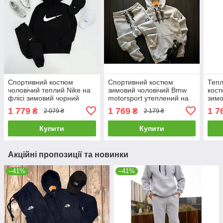
Спортивний костюм
Спортивний костюм
Тепл
чоловічий теплий Nike на
зимовий чоловічий Bmw
кост
флісі зимовий чорний
motorsport утеплений на
зимо
комплект утеплений
флісі сірий толстовка
блак
1 779
1 769
1 7
₴
₴
2 079 ₴
2 179 ₴
кофта штани найк зима з
штани зима Бмв теплий
начо
начосом
утеп
Купити
Купити
Акційні пропозиції та новинки
–41%
–41%