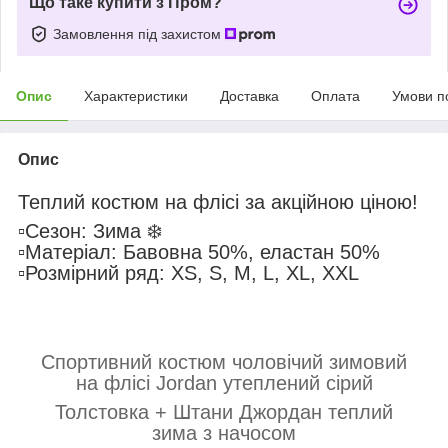
Що таке купити з Пром?
Замовлення під захистом
Опис
Характеристики
Доставка
Оплата
Умови п
Опис
Теплий костюм на флісі за акційною ціною!
▫️Сезон: Зима ❄️
▫️Матеріал: Бавовна 50%, еластан 50%
▫️Розмірний ряд: XS, S, M, L, XL, XXL
Спортивний костюм чоловічий зимовий
на флісі Jordan утеплений сірий
Толстовка + Штани Джордан теплий
зима з начосом