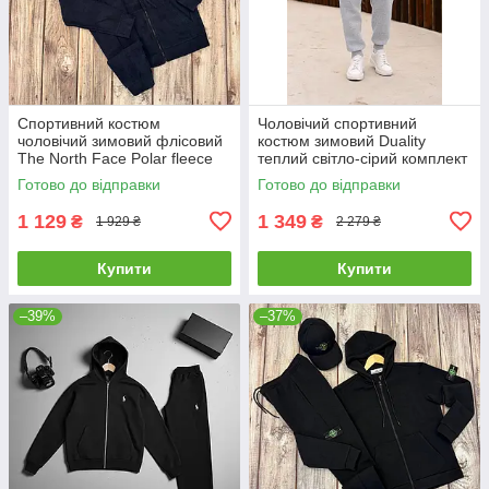
Спортивний костюм
Чоловічий спортивний
чоловічий зимовий флісовий
костюм зимовий Duality
The North Face Polar fleece
теплий світло-сірий комплект
тнф синій
худі штани на флісі
Готово до відправки
Готово до відправки
1 129
1 349
₴
₴
1 929 ₴
2 279 ₴
Купити
Купити
–39%
–37%