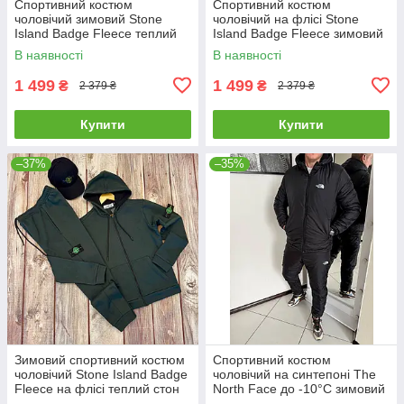
Спортивний костюм
Спортивний костюм
чоловічий зимовий Stone
чоловічий на флісі Stone
Island Badge Fleece теплий
Island Badge Fleece зимовий
на флісі стон айленд
худі штани стон айленд сірий
В наявності
В наявності
графітовий
1 499
1 499
₴
₴
2 379 ₴
2 379 ₴
Купити
Купити
–37%
–35%
Зимовий спортивний костюм
Спортивний костюм
чоловічий Stone Island Badge
чоловічий на синтепоні The
Fleece на флісі теплий стон
North Face до -10°C зимовий
айленд хакі
теплий тнф чорний