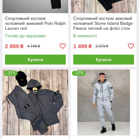
Спортивний костюм
Спортивний костюм зимовий
чоловічий зимовий Polo Ralph
чоловічий Stone Island Badge
Lauren red
Fleece теплий на флісі стон
айленд чорний
Готово до відправки
В наявності
2 889
1 499
₴
₴
4 749 ₴
2 379 ₴
Купити
Купити
–37%
–37%