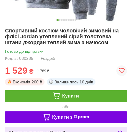
Спортивний костюм чоловічий зимовий на
флісі Jordan утеплений сірий толстовка
штани джордан теплий зима з начосом
Готово до відправки
Код: st-030285
Роздріб
1 529
₴
1 789 ₴
Економія
260 ₴
Залишилось
16 днів
Купити
або
Купити з