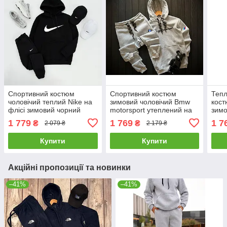
Спортивний костюм
Спортивний костюм
Тепл
чоловічий теплий Nike на
зимовий чоловічий Bmw
кост
флісі зимовий чорний
motorsport утеплений на
зимо
комплект утеплений
флісі сірий толстовка
блак
1 779
1 769
1 7
₴
₴
2 079 ₴
2 179 ₴
кофта штани найк зима з
штани зима Бмв теплий
начо
начосом
утеп
Купити
Купити
Акційні пропозиції та новинки
–41%
–41%