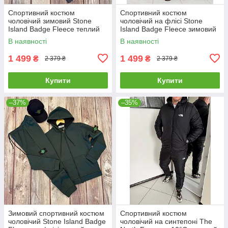
Спортивний костюм
Спортивний костюм
чоловічий зимовий Stone
чоловічий на флісі Stone
Island Badge Fleece теплий
Island Badge Fleece зимовий
на флісі стон айленд
худі штани стон айленд сірий
В наявності
В наявності
графітовий
1 499
1 499
₴
₴
2 379 ₴
2 379 ₴
Купити
Купити
–37%
–35%
Зимовий спортивний костюм
Спортивний костюм
чоловічий Stone Island Badge
чоловічий на синтепоні The