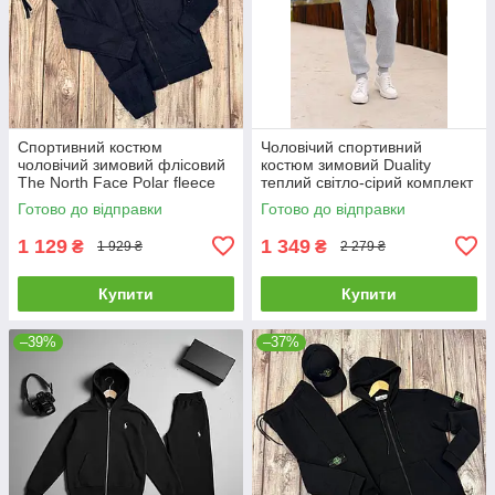
Спортивний костюм
Чоловічий спортивний
чоловічий зимовий флісовий
костюм зимовий Duality
The North Face Polar fleece
теплий світло-сірий комплект
тнф синій
худі штани на флісі
Готово до відправки
Готово до відправки
1 129
1 349
₴
₴
1 929 ₴
2 279 ₴
Купити
Купити
–39%
–37%