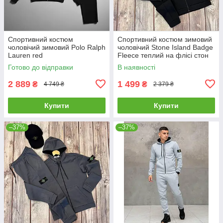
Спортивний костюм
Спортивний костюм зимовий
чоловічий зимовий Polo Ralph
чоловічий Stone Island Badge
Lauren red
Fleece теплий на флісі стон
айленд чорний
Готово до відправки
В наявності
2 889
1 499
₴
₴
4 749 ₴
2 379 ₴
Купити
Купити
–37%
–37%