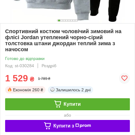
Спортивний костюм чоловічий зимовий на
флісі Jordan утеплений чорно-сірий
толстовка штани джордан теплий зима з
начосом
Готово до відправки
Код: st-030284
Роздріб
1 529
₴
1 789 ₴
Економія
260 ₴
Залишилось
2 дні
Купити
або
Купити з