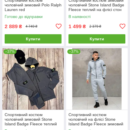
Спортивний костюм
Спортивний костюм зимовий
чоловічий зимовий Polo Ralph
чоловічий Stone Island Badge
Lauren red
Fleece теплий на флісі стон
айленд чорний
Готово до відправки
В наявності
2 889
1 499
₴
₴
4 749 ₴
2 379 ₴
Купити
Купити
–37%
–37%
Спортивний костюм
Спортивний костюм
чоловічий зимовий Stone
чоловічий на флісі Stone
Island Badge Fleece теплий
Island Badge Fleece зимовий
на флісі стон айленд
худі штани стон айленд сірий