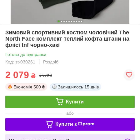
Зимовий спортивний костюм чоловічий The
North Face комплект теплий кофта штани на
флісі tnf чорно-хакі
Готово до відправки
Код: st-030261
Роздріб
2 079
₴
2 579 ₴
Економія
500 ₴
Залишилось
15 днів
Купити
або
Купити з