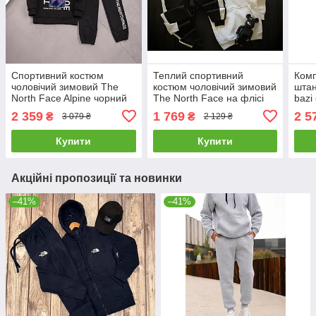
Спортивний костюм
Теплий спортивний
Комп
чоловічий зимовий The
костюм чоловічий зимовий
штан
North Face Alpine чорний
The North Face на флісі
bazi
теплий на флісі tnf
чорно-білий кофта штани
кост
2 359
1 769
2 5
₴
₴
3 079 ₴
2 129 ₴
зима з начосом Tnf
Купити
Купити
Акційні пропозиції та новинки
–41%
–41%