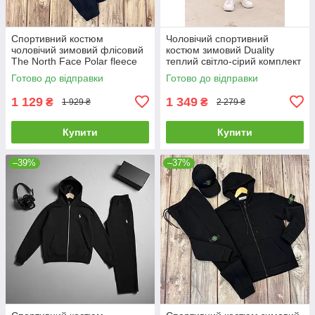
Спортивний костюм
Чоловічий спортивний
чоловічий зимовий флісовий
костюм зимовий Duality
The North Face Polar fleece
теплий світло-сірий комплект
тнф синій
худі штани на флісі
Готово до відправки
Готово до відправки
1 129
1 349
₴
₴
1 929 ₴
2 279 ₴
Купити
Купити
–39%
–37%