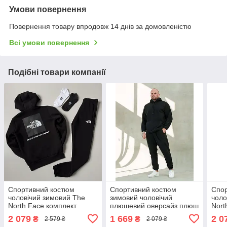
Умови повернення
Повернення товару впродовж 14 днів за домовленістю
Всі умови повернення
Подібні товари компанії
Спортивний костюм
Спортивний костюм
Спо
чоловічий зимовий The
зимовий чоловічий
чоло
North Face комплект
плюшевий оверсайз плюш
Nort
теплий на флісі толстовка
чорний комплект
фліс
2 079
1 669
2 0
₴
₴
2 579 ₴
2 079 ₴
штани тнф чорний
толстовка штани теплий
норт