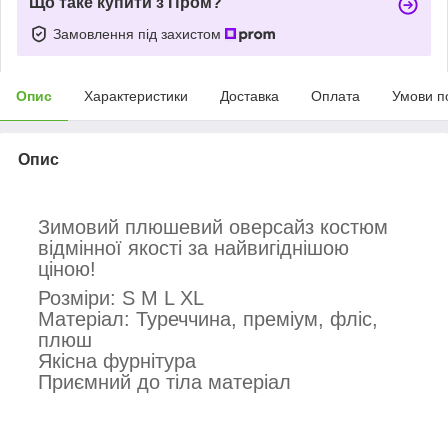
Що таке купити з Пром?
Замовлення під захистом
Опис
Характеристики
Доставка
Оплата
Умови п
Опис
Зимовий плюшевий оверсайз костюм
відмінної якості за найвигіднішою
ціною!
Розміри: S M L XL
Матеріал: Туреччина, преміум, фліс,
плюш
Якісна фурнітура
Приємний до тіла матеріал