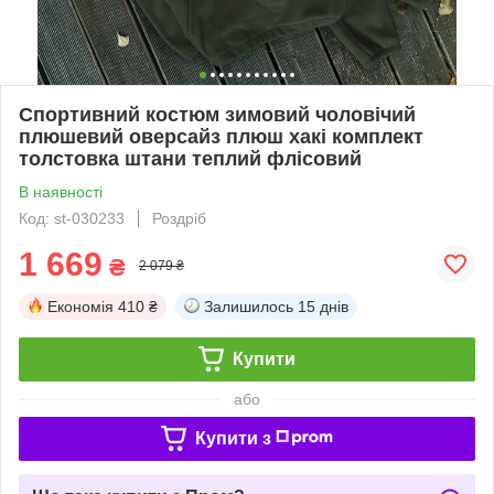
Спортивний костюм зимовий чоловічий
плюшевий оверсайз плюш хакі комплект
толстовка штани теплий флісовий
В наявності
Код: st-030233
Роздріб
1 669
₴
2 079 ₴
Економія
410 ₴
Залишилось
15 днів
Купити
або
Купити з