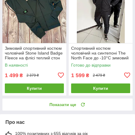
Зимовий спортивний костюм
Спортивний костюм
чоловічий Stone Island Badge
чоловічий на синтепоні The
Fleece на флісі теплий стон
North Face до -10°C зимовий
айленд хакі
теплий тнф чорний
В наявності
Готово до відправки
1 499
1 599
₴
₴
2 379 ₴
2 479 ₴
Купити
Купити
Показати ще
Про нас
100% позитивних з 655 відгуків за рік