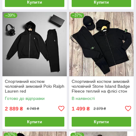
Купити
Купити
–39%
–37%
Спортивний костюм
Спортивний костюм зимовий
чоловічий зимовий Polo Ralph
чоловічий Stone Island Badge
Lauren red
Fleece теплий на флісі стон
айленд чорний
Готово до відправки
В наявності
2 889
1 499
₴
₴
4 749 ₴
2 379 ₴
Купити
Купити
–37%
–37%