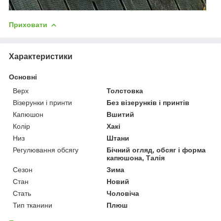
Приховати
Характеристики
Основні
Верх
Толстовка
Візерунки і принти
Без візерунків і принтів
Капюшон
Вшитий
Колір
Хакі
Низ
Штани
Регулювання обсягу
Бічний огляд, обсяг і форма
капюшона, Талія
Сезон
Зима
Стан
Новий
Стать
Чоловіча
Тип тканини
Плюш