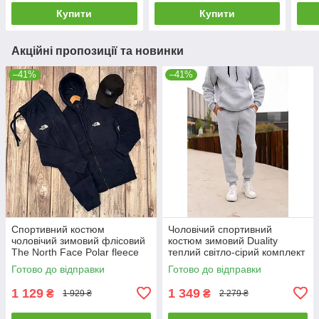
флісовий
Купити
Купити
Акційні пропозиції та новинки
–41%
–41%
Спортивний костюм
Чоловічий спортивний
чоловічий зимовий флісовий
костюм зимовий Duality
The North Face Polar fleece
теплий світло-сірий комплект
тнф синій
худі штани на флісі
Готово до відправки
Готово до відправки
1 129
1 349
₴
₴
1 929 ₴
2 279 ₴