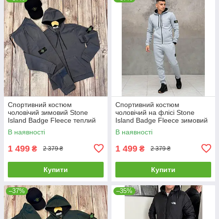
Спортивний костюм
Спортивний костюм
чоловічий зимовий Stone
чоловічий на флісі Stone
Island Badge Fleece теплий
Island Badge Fleece зимовий
на флісі стон айленд
худі штани стон айленд сірий
В наявності
В наявності
графітовий
1 499
1 499
₴
₴
2 379 ₴
2 379 ₴
Купити
Купити
–37%
–35%