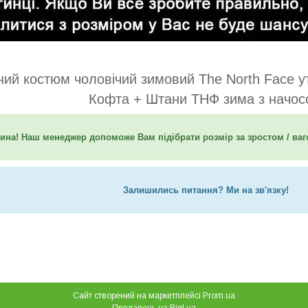
ий костюм чоловічий зимовий The North Face у
Кофта + Штани ТНФ зима з начос
ина! Наш менеджер допоможе Вам підібрати розмір за зростом / ва
Залишились питання? Ми на зв'язку!
Сайт створений на маркетплейсі
Prom.ua