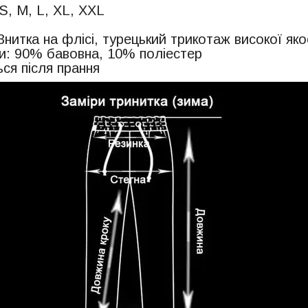
S, M, L, XL, XXL
3нитка на флісі, турецький трикотаж високої якос
и: 90% бавовна, 10% поліестер
ся після прання