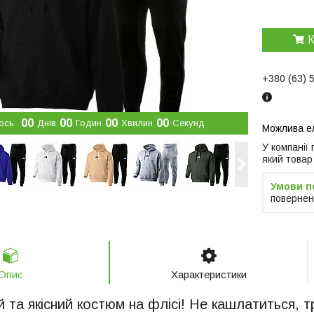
К
+380 (63) 
0
0
0
0
0
0
0
0
ось
Днів
Годин
Хвилин
Секунд
У компанії
який товар
повернен
Опис
Характеристики
й та якісний костюм на флісі! Не кашлатиться, 