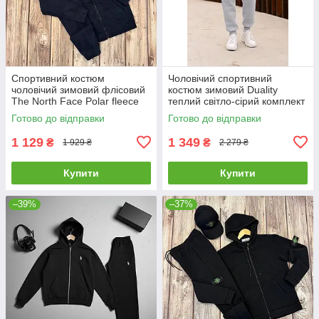
Спортивний костюм
Чоловічий спортивний
чоловічий зимовий флісовий
костюм зимовий Duality
The North Face Polar fleece
теплий світло-сірий комплект
тнф синій
худі штани на флісі
Готово до відправки
Готово до відправки
1 129
1 349
₴
₴
1 929 ₴
2 279 ₴
Купити
Купити
–39%
–37%