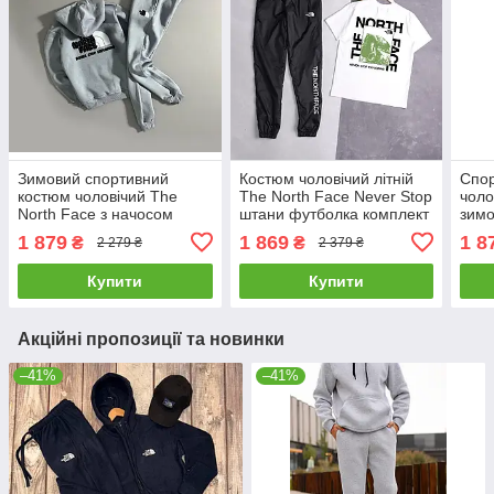
Зимовий спортивний
Костюм чоловічий літній
Спо
костюм чоловічий The
The North Face Never Stop
чоло
North Face з начосом
штани футболка комплект
зимо
кофта штани флісовий
спортивний tnf чорно-
штан
1 879
1 869
1 8
₴
₴
2 279 ₴
2 379 ₴
комплект тнф сірий
білий
біли
Купити
Купити
Акційні пропозиції та новинки
–41%
–41%