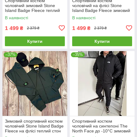
Спортивний костюм
Спортивний костюм
чоловічий зимовий Stone
чоловічий на флісі Stone
Island Badge Fleece теплий
Island Badge Fleece зимовий
на флісі стон айленд
худі штани стон айленд сірий
В наявності
В наявності
графітовий
1 499
1 499
₴
₴
2 379 ₴
2 379 ₴
Купити
Купити
–37%
–35%
Зимовий спортивний костюм
Спортивний костюм
чоловічий Stone Island Badge
чоловічий на синтепоні The
Fleece на флісі теплий стон
North Face до -10°C зимовий
айленд хакі
теплий тнф чорний