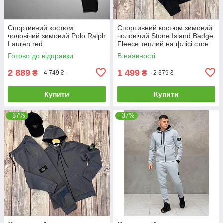
Спортивний костюм
Спортивний костюм зимовий
чоловічий зимовий Polo Ralph
чоловічий Stone Island Badge
Lauren red
Fleece теплий на флісі стон
айленд чорний
Готово до відправки
В наявності
2 889
1 499
₴
₴
4 749 ₴
2 379 ₴
Купити
Купити
–37%
–37%