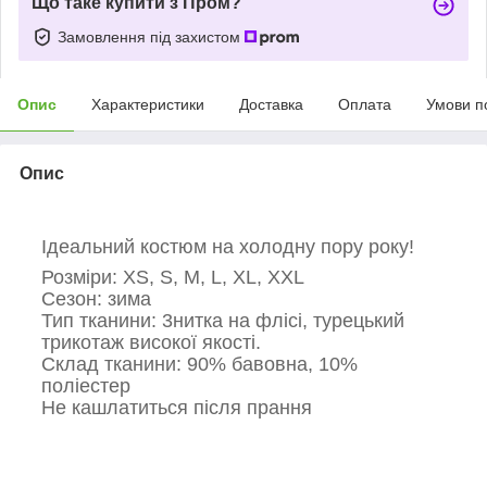
Що таке купити з Пром?
Замовлення під захистом
Опис
Характеристики
Доставка
Оплата
Умови п
Опис
Ідеальний костюм на холодну пору року!
Розміри: XS, S, M, L, XL, XXL
Сезон: зима
Тип тканини: 3нитка на флісі, турецький
трикотаж високої якості.
Склад тканини: 90% бавовна, 10%
поліестер
Не кашлатиться після прання