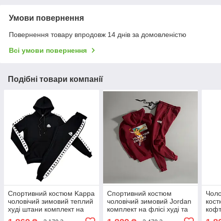
Умови повернення
Повернення товару впродовж 14 днів за домовленістю
Всі умови повернення
Подібні товари компанії
Спортивний костюм Kappa
Спортивний костюм
Чоло
чоловічий зимовий теплий
чоловічий зимовий Jordan
кост
худі штани комплект на
комплект на флісі худі та
кофт
флісі каппа чорний
штани джордан бордовий
комп