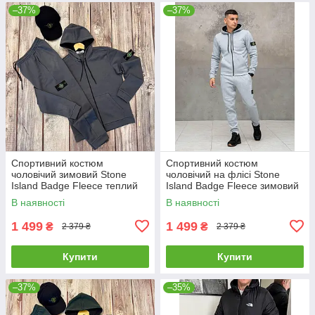
–37%
–37%
Спортивний костюм
Спортивний костюм
чоловічий зимовий Stone
чоловічий на флісі Stone
Island Badge Fleece теплий
Island Badge Fleece зимовий
на флісі стон айленд
худі штани стон айленд сірий
В наявності
В наявності
графітовий
1 499
1 499
₴
₴
2 379 ₴
2 379 ₴
Купити
Купити
–37%
–35%