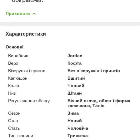
Приховати
Характеристики
Основні
Виробник
Jordan
Верх
Кофта
Візерунки і принти
Без візерунків і принтів
Капюшон
Вшитий
Колір
Чорний
Низ
Штани
Регулювання обсягу
Бічний огляд, обсяг і форма
капюшона, Талія
Сезон
Зима
Стан
Новий
Стать
Чоловіча
Тип тканини
Тринитка