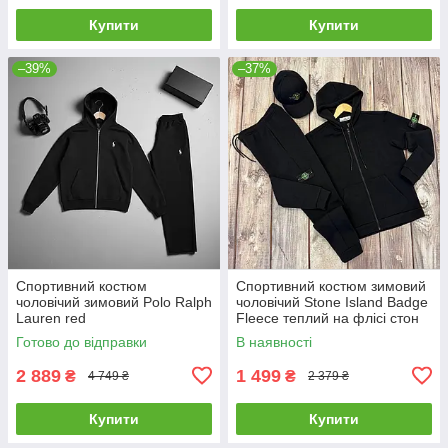
Купити
Купити
–39%
–37%
Спортивний костюм
Спортивний костюм зимовий
чоловічий зимовий Polo Ralph
чоловічий Stone Island Badge
Lauren red
Fleece теплий на флісі стон
айленд чорний
Готово до відправки
В наявності
2 889
1 499
₴
₴
4 749 ₴
2 379 ₴
Купити
Купити