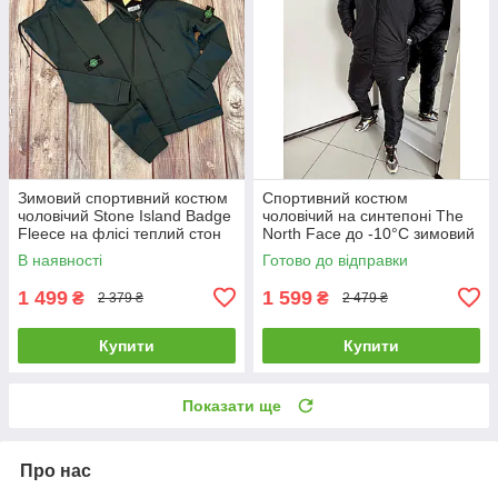
Зимовий спортивний костюм
Спортивний костюм
чоловічий Stone Island Badge
чоловічий на синтепоні The
Fleece на флісі теплий стон
North Face до -10°C зимовий
айленд хакі
теплий тнф чорний
В наявності
Готово до відправки
1 499
1 599
₴
₴
2 379 ₴
2 479 ₴
Купити
Купити
Показати ще
Про нас