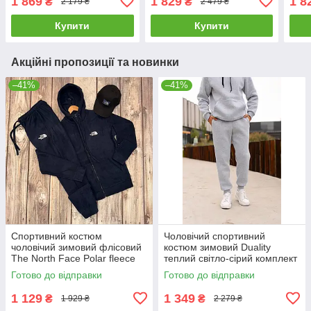
1 869
1 829
1 8
₴
₴
2 179 ₴
2 479 ₴
сала
Купити
Купити
Акційні пропозиції та новинки
–41%
–41%
Спортивний костюм
Чоловічий спортивний
чоловічий зимовий флісовий
костюм зимовий Duality
The North Face Polar fleece
теплий світло-сірий комплект
тнф синій
худі штани на флісі
Готово до відправки
Готово до відправки
1 129
1 349
₴
₴
1 929 ₴
2 279 ₴