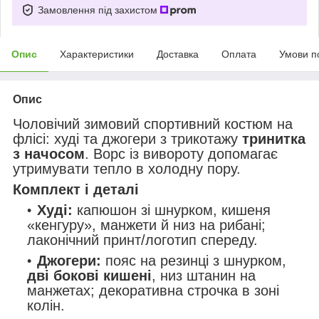
Замовлення під захистом
Опис
Характеристики
Доставка
Оплата
Умови п
Опис
Чоловічий зимовий спортивний костюм на
флісі: худі та джогери з трикотажу
тринитка
з начосом
. Ворс із вивороту допомагає
утримувати тепло в холодну пору.
Комплект і деталі
Худі:
капюшон зі шнурком, кишеня
«кенгуру», манжети й низ на рибані;
лаконічний принт/логотип спереду.
Джогери:
пояс на резинці з шнурком,
дві бокові кишені
, низ штанин на
манжетах; декоративна строчка в зоні
колін.