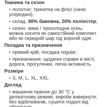
Тканина та сезон
полотно: тринитка на флісі (начіс
усередині);
склад:
80% бавовна, 20% поліестер
;
сезон: зима / прохолодна осінь;
можна носити як самостійний комплект
або як середній шар під верхній одяг.
Посадка та призначення
прямий крій, посадка regular;
призначення: щоденні справи в місті,
дорога, прогулянки, легка активність.
Розміри
S, M, L, XL, XXL.
Догляд
машинне прання до 30 °C у
делікатному режимі, вироби вивернути;
без відбілювачів, сушити подалі від
обігрівачів.