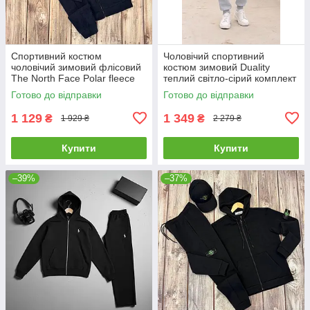
Спортивний костюм
Чоловічий спортивний
чоловічий зимовий флісовий
костюм зимовий Duality
The North Face Polar fleece
теплий світло-сірий комплект
тнф синій
худі штани на флісі
Готово до відправки
Готово до відправки
1 129
1 349
₴
₴
1 929 ₴
2 279 ₴
Купити
Купити
–39%
–37%