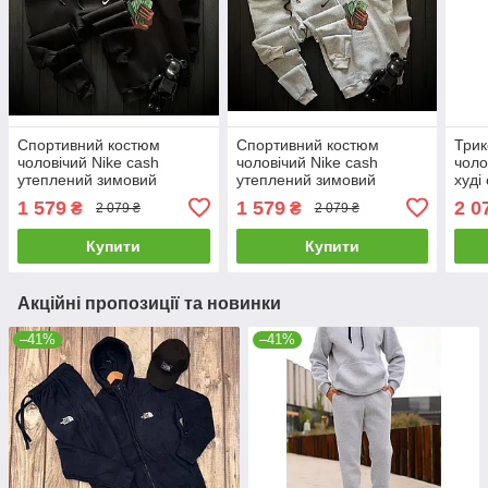
Спортивний костюм
Спортивний костюм
Трик
чоловічий Nike cash
чоловічий Nike cash
чоло
утеплений зимовий
утеплений зимовий
худі
теплий чорний світшот
теплий сірий світшот
начо
1 579
1 579
2 0
₴
₴
2 079 ₴
2 079 ₴
штани найк зима з
штани найк зима з
начосом
начосом
Купити
Купити
Акційні пропозиції та новинки
–41%
–41%