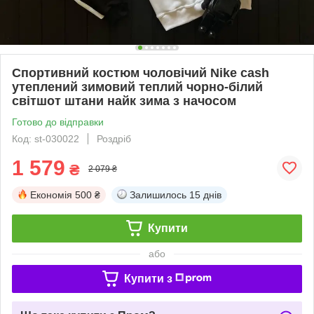
Спортивний костюм чоловічий Nike cash
утеплений зимовий теплий чорно-білий
світшот штани найк зима з начосом
Готово до відправки
Код: st-030022
Роздріб
1 579
₴
2 079 ₴
Економія
500 ₴
Залишилось
15 днів
Купити
або
Купити з