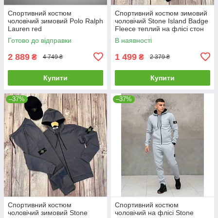
Спортивний костюм
Спортивний костюм зимовий
чоловічий зимовий Polo Ralph
чоловічий Stone Island Badge
Lauren red
Fleece теплий на флісі стон
айленд чорний
Готово до відправки
В наявності
2 889
1 499
₴
₴
4 749 ₴
2 379 ₴
Купити
Купити
–37%
–37%
Спортивний костюм
Спортивний костюм
чоловічий зимовий Stone
чоловічий на флісі Stone