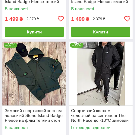
Island Badge Fleece теплий
Island Badge Fleece зимовий
на флісі стон айленд
худі штани стон айленд сірий
В наявності
В наявності
графітовий
1 499
1 499
₴
₴
2 379 ₴
2 379 ₴
Купити
Купити
–37%
–35%
Зимовий спортивний костюм
Спортивний костюм
чоловічий Stone Island Badge
чоловічий на синтепоні The
Fleece на флісі теплий стон
North Face до -10°C зимовий
айленд хакі
теплий тнф чорний
В наявності
Готово до відправки