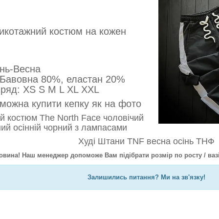
икотажний костюм на кожен
інь-Весна
: Бавовна 80%, еластан 20%
й ряд: XS S M L XL XXL
можна купити кепку як на фото
й костюм The North Face чоловічий
ий осінній чорний з лампасами
Худі Штани TNF весна осінь ТНФ
овина! Наш менеджер допоможе Вам підібрати розмір по росту / ваз
Залишились питання? Ми на зв'язку!