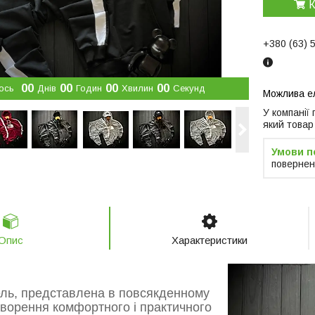
К
+380 (63) 
0
0
0
0
0
0
0
0
ось
Днів
Годин
Хвилин
Секунд
У компанії
який товар
повернен
Опис
Характеристики
ль, представлена в повсякденному
створення комфортного і практичного