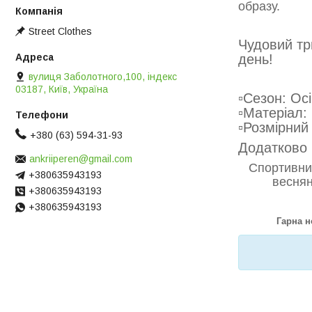
образу.
Street Clothes
Чудовий тр
день!
вулиця Заболотного,100, індекс
03187, Київ, Україна
▫️Сезон: Ос
▫️Матеріал
▫️Розмірни
+380 (63) 594-31-93
Додатково 
ankriiperen@gmail.com
Спортивни
+380635943193
веснян
+380635943193
+380635943193
Гарна н