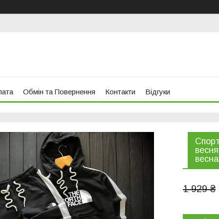
лата
Обмін та Повернення
Контакти
Відгуки
Спорт
весня
весна
1 929 ₴