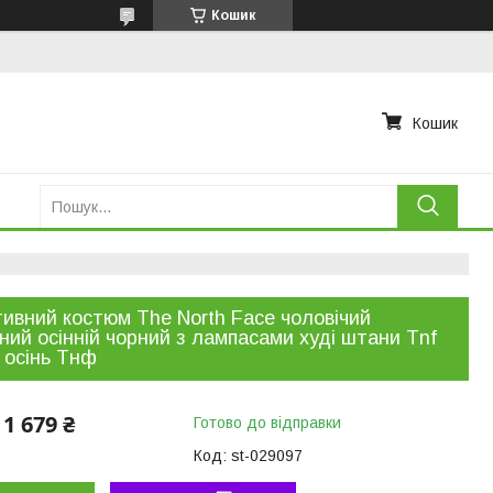
Кошик
Кошик
ивний костюм The North Face чоловічий
ний осінній чорний з лампасами худі штани Tnf
 осінь Тнф
1 679 ₴
Готово до відправки
Код:
st-029097