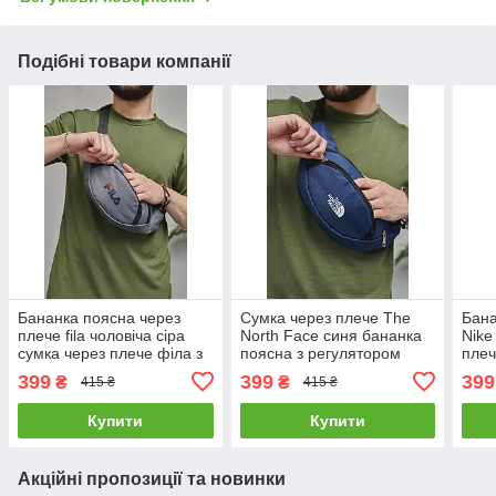
Подібні товари компанії
Бананка поясна через
Сумка через плече The
Бана
плече fila чоловіча сіра
North Face синя бананка
Nike
сумка через плече філа з
поясна з регулятором
плеч
регулятором
сумка чоловіча норт фейс
сумк
399
399
399
₴
₴
415 ₴
415 ₴
Купити
Купити
Акційні пропозиції та новинки