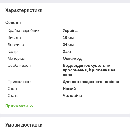
Характеристики
Основні
Країна виробник
Україна
Висота
10 см
Довжина
34 см
Колір
Хакі
Матеріал
Оксфорд
Особливості
Водовідштовхувальне
просочення, Кріплення на
пояс
Призначення
Для повсякденного носіння
Стан
Новий
Стать
Чоловіча
Приховати
Умови доставки