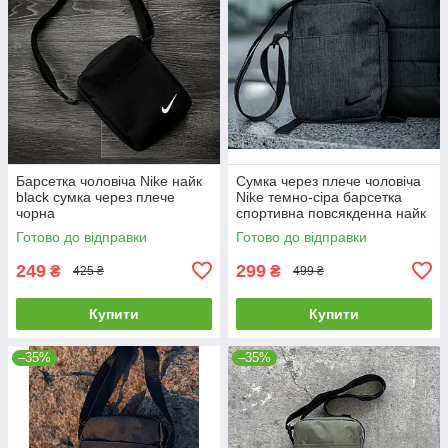
Барсетка чоловіча Nike найк
Сумка через плече чоловіча
black сумка через плече
Nike темно-сіра барсетка
чорна
спортивна повсякденна найк
месенджер тканинний на
Готово до відправки
Готово до відправки
плече
249
299
₴
₴
425 ₴
499 ₴
Купити
Купити
–35%
–35%