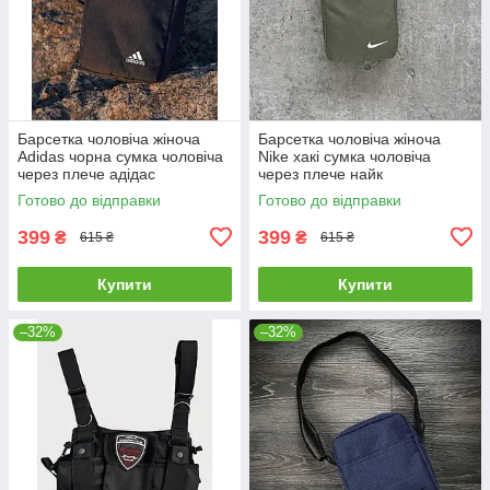
Барсетка чоловіча жіноча
Барсетка чоловіча жіноча
Adidas чорна сумка чоловіча
Nike хакі сумка чоловіча
через плече адідас
через плече найк
мессенджер тканинний
мессенджер тканинний
Готово до відправки
Готово до відправки
399
399
₴
₴
615 ₴
615 ₴
Купити
Купити
–32%
–32%