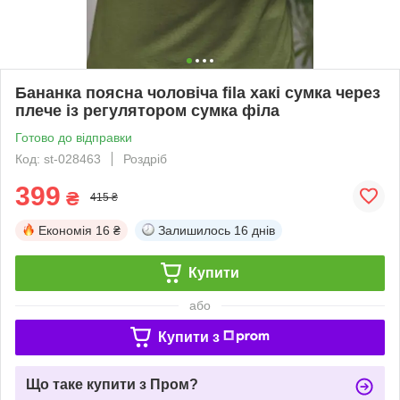
Бананка поясна чоловіча fila хакі сумка через
плече із регулятором сумка філа
Готово до відправки
Код: st-028463
Роздріб
399
₴
415 ₴
Економія
16 ₴
Залишилось
16 днів
Купити
або
Купити з
Що таке купити з Пром?