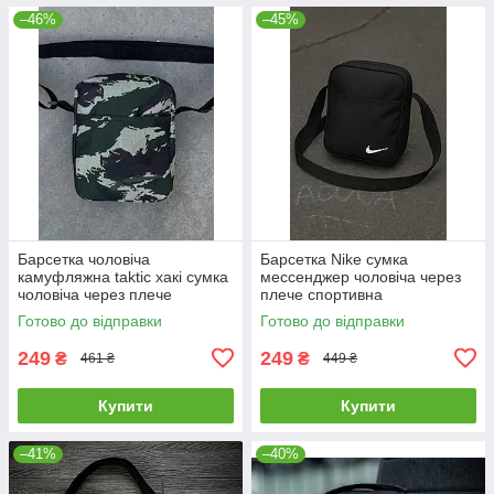
–46%
–45%
Барсетка чоловіча
Барсетка Nike сумка
камуфляжна taktic хакі сумка
мессенджер чоловіча через
чоловіча через плече
плече спортивна
месенджер тканинний
повсякденна найк
Готово до відправки
Готово до відправки
249
249
₴
₴
461 ₴
449 ₴
Купити
Купити
–41%
–40%