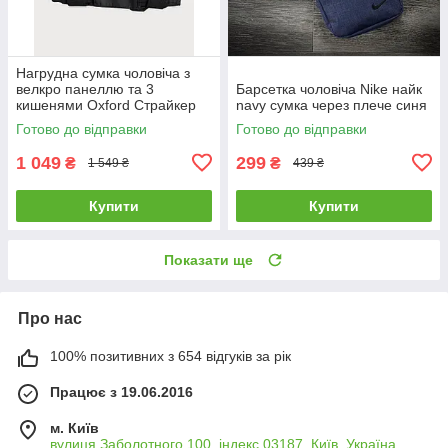
Нагрудна сумка чоловіча з
велкро панеллю та 3
Барсетка чоловіча Nike найк
кишенями Oxford Страйкер
navy сумка через плече синя
Готово до відправки
Готово до відправки
1 049
299
₴
₴
1 549 ₴
439 ₴
Купити
Купити
Показати ще
Про нас
100% позитивних з 654 відгуків за рік
Працює з 19.06.2016
м. Київ
вулиця Заболотного,100, індекс 03187, Київ, Україна