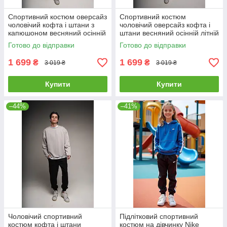
Спортивний костюм оверсайз
Спортивний костюм
чоловічий кофта і штани з
чоловічий оверсайз кофта і
капюшоном весняний осінній
штани весняний осінній літній
Dud сірий
Dud чорний
Готово до відправки
Готово до відправки
1 699
1 699
₴
₴
3 019 ₴
3 019 ₴
Купити
Купити
–44%
–41%
Чоловічий спортивний
Підлітковий спортивний
костюм кофта і штани
костюм на дівчинку Nike