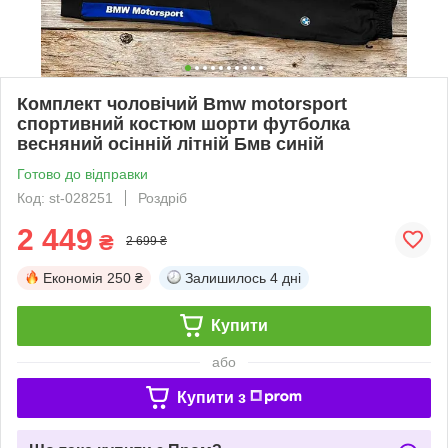
Комплект чоловічий Bmw motorsport
спортивний костюм шорти футболка
весняний осінній літній Бмв синій
Готово до відправки
Код: st-028251
Роздріб
2 449
₴
2 699 ₴
Економія
250 ₴
Залишилось
4 дні
Купити
або
Купити з