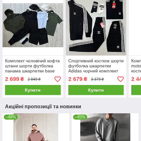
Комплект чоловічий кофта
Спортивний костюм шорти
Комп
штани шорти футболка
футболка шкарпетки
moto
панама шкарпетки base
Adidas чорний комплект
кост
хакі весняний осінній
чоловічий адідас весняний
весн
2 699
2 679
2 4
₴
₴
2 849 ₴
3 379 ₴
літній
літній
Бмв 
Купити
Купити
Акційні пропозиції та новинки
–49%
–45%