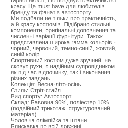
гарної якості, що поєднує практичність і
красу. Це must have для любителів
бренду та фанатів автоспорту.
Ми подбали не тільки про практичність,
а й красу костюмів. Підібрано стильні
компоненти, оригінальні доповнення та
численні варіації фурнітури. Також
представлена широка гамма кольорів -
чорний, червоний, темно-синій, жовтий,
синій колір.
Спортивний костюм дуже зручний, не
сковує рухи, є надійним супровідником
як під час відпочинку, так і виконання
різних завдань.
Колекція: Весна-літо-осінь
Стиль: Стріт-стайл
Вид спорту: Автоспорт
Склад: Бавовна 90%, поліестер 10%
(подвійний трикотаж, структурований
матеріал)
Чоловіча олімпійка та штани
Блискавка по всій довжині