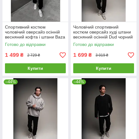
Спортивний костюм
Чоловічий спортивний
чоловічий оверсайз осінній
костюм оверсайз худі штани
весняний кофта і штани Baza
весняний осінній Dud чорний
чорний
Готово до відправки
Готово до відправки
1 499
1 699
₴
₴
2 729 ₴
3 019 ₴
Купити
Купити
–44%
–44%