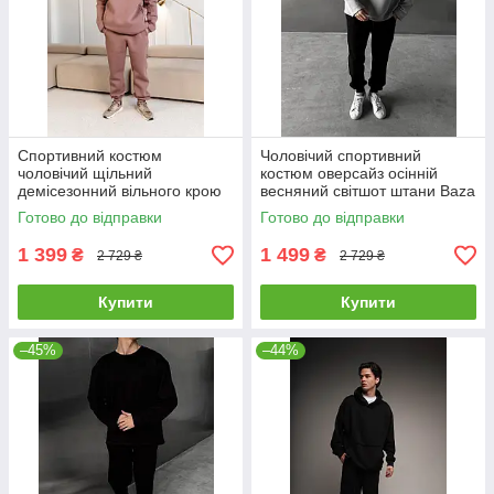
Спортивний костюм
Чоловічий спортивний
чоловічий щільний
костюм оверсайз осінній
демісезонний вільного крою
весняний світшот штани Baza
худі штани Clyde коричневий
сірий-чорний
Готово до відправки
Готово до відправки
1 399
1 499
₴
₴
2 729 ₴
2 729 ₴
Купити
Купити
–45%
–44%