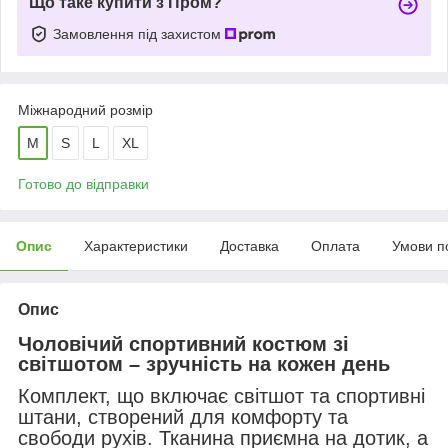
Що таке купити з Пром?
Замовлення під захистом
Міжнародний розмір
M
S
L
XL
Готово до відправки
Опис
Характеристики
Доставка
Оплата
Умови п
Опис
Чоловічий спортивний костюм зі
світшотом – зручність на кожен день
Комплект, що включає світшот та спортивні
штани, створений для комфорту та
свободи рухів. Тканина приємна на дотик, а