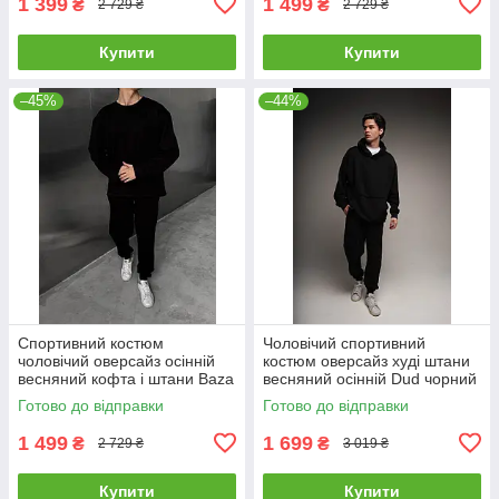
1 399
1 499
₴
₴
2 729 ₴
2 729 ₴
Купити
Купити
–45%
–44%
Спортивний костюм
Чоловічий спортивний
чоловічий оверсайз осінній
костюм оверсайз худі штани
весняний кофта і штани Baza
весняний осінній Dud чорний
чорний
Готово до відправки
Готово до відправки
1 499
1 699
₴
₴
2 729 ₴
3 019 ₴
Купити
Купити