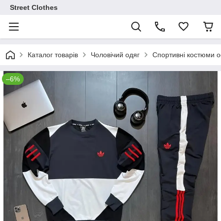
Street Clothes
Каталог товарів
Чоловічий одяг
Спортивні костюми ос
–6%