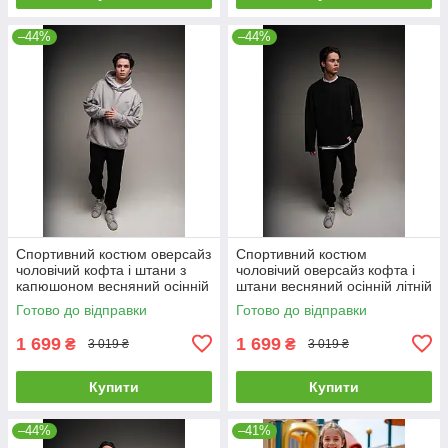
–44%
–44%
Спортивний костюм оверсайз
Спортивний костюм
чоловічий кофта і штани з
чоловічий оверсайз кофта і
капюшоном весняний осінній
штани весняний осінній літній
Dud сірий
Dud чорний
Готово до відправки
Готово до відправки
1 699
1 699
₴
₴
3 019 ₴
3 019 ₴
Купити
Купити
–44%
–41%