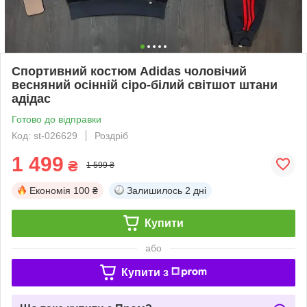
Спортивний костюм Adidas чоловічий
весняний осінній сіро-білий світшот штани
адідас
Готово до відправки
Код: st-026629
Роздріб
1 499
₴
1 599 ₴
Економія
100 ₴
Залишилось
2 дні
Купити
або
Купити з