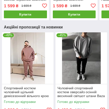
адідас світшот штани
весняний осінній світшот
спор
1 599
1 599
1 5
₴
₴
1 699 ₴
1 699 ₴
штани адідас
весн
Купити
Купити
Акційні пропозиції та новинки
–49%
–45%
Спортивний костюм
Чоловічий спортивний
чоловічий щільний
костюм оверсайз осінній
демісезонний вільного крою
весняний світшот штани Baza
худі штани Clyde коричневий
сірий-чорний
Готово до відправки
Готово до відправки