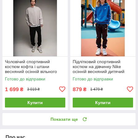
Чоловічий спортивний
Підлітковий спортивний
костюм кофта і штани
костюм на дівчинку Nike
весняний осінній вільного
осінній весняний дитячий
крою Dud сірий-чорний
кофта штани найк чорно-
Готово до відправки
Готово до відправки
синій
1 699
879
₴
₴
3 019 ₴
1 479 ₴
Купити
Купити
Показати ще
Про нас