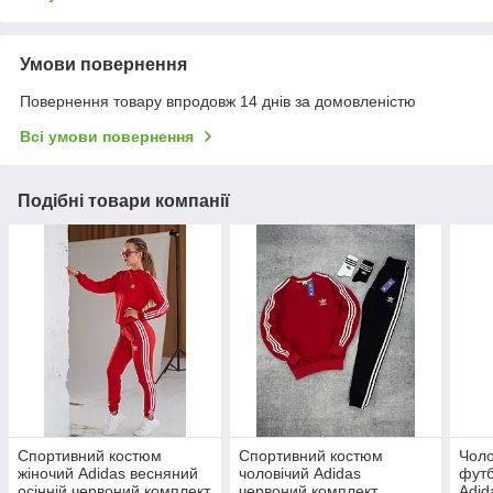
Умови повернення
Повернення товару впродовж 14 днів за домовленістю
Всі умови повернення
Подібні товари компанії
Спортивний костюм
Спортивний костюм
Чоло
жіночий Adidas весняний
чоловічий Adidas
футб
осінній червоний комплект
червоний комплект
Adid