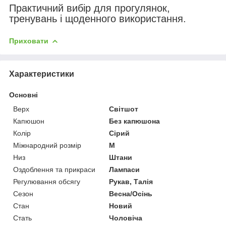
Практичний вибір для прогулянок,
тренувань і щоденного використання.
Приховати
Характеристики
Основні
Верх
Світшот
Капюшон
Без капюшона
Колір
Сірий
Міжнародний розмір
M
Низ
Штани
Оздоблення та прикраси
Лампаси
Регулювання обсягу
Рукав, Талія
Сезон
Весна/Осінь
Стан
Новий
Стать
Чоловіча