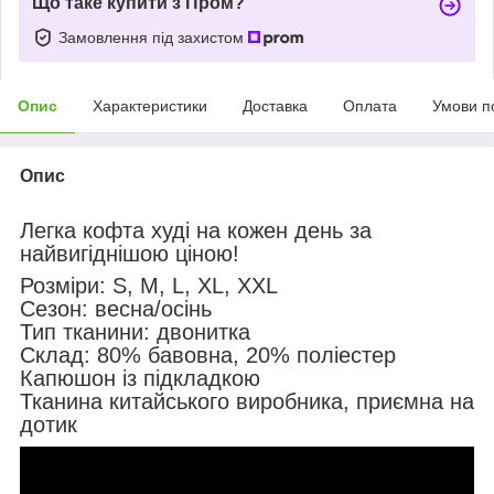
Що таке купити з Пром?
Замовлення під захистом
Опис
Характеристики
Доставка
Оплата
Умови п
Опис
Легка кофта худі на кожен день за
найвигіднішою ціною!
Розміри: S, M, L, XL, XXL
Сезон: весна/осінь
Тип тканини: двонитка
Склад: 80% бавовна, 20% поліестер
Капюшон із підкладкою
Тканина китайського виробника, приємна на
дотик