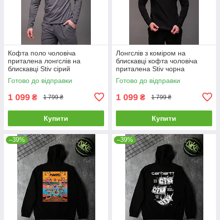
Кофта поло чоловіча
Лонгслів з коміром на
приталена лонгслів на
блискавці кофта чоловіча
блискавці Stiv сірий
приталена Stiv чорна
Готово до відправки
Готово до відправки
1 099
1 099
₴
₴
1 799 ₴
1 799 ₴
Купити
Купити
–39%
–39%