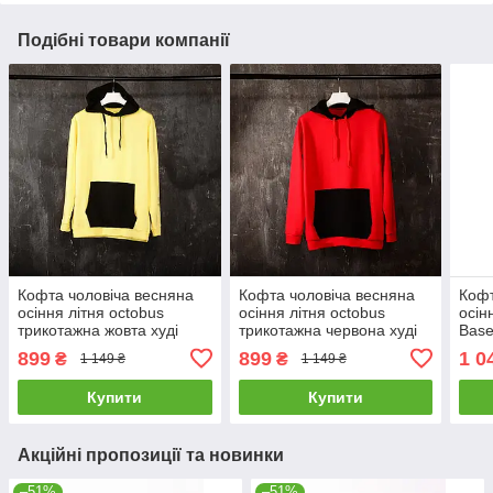
Подібні товари компанії
Кофта чоловіча весняна
Кофта чоловіча весняна
Кофт
осіння літня octobus
осіння літня octobus
осін
трикотажна жовта худі
трикотажна червона худі
Base
чоловіче з капюшоном
чоловіче з капюшоном
весн
899
899
1 0
₴
₴
1 149 ₴
1 149 ₴
весна осінь літо
весна осінь літо
Купити
Купити
Акційні пропозиції та новинки
–51%
–51%