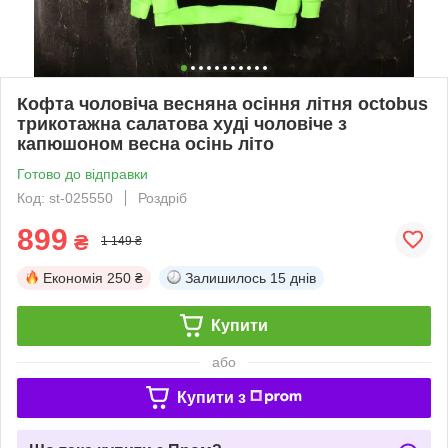
Кофта чоловіча весняна осіння літня octobus
трикотажна салатова худі чоловіче з
капюшоном весна осінь літо
Готово до відправки
Код: st-025550
Роздріб
899
₴
1 149 ₴
Економія
250 ₴
Залишилось
15 днів
Купити
або
Купити з