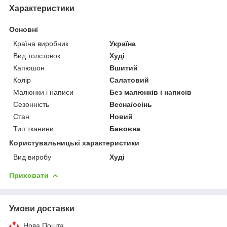
Характеристики
Основні
Країна виробник
Україна
Вид толстовок
Худі
Капюшон
Вшитий
Колір
Салатовий
Малюнки і написи
Без малюнків і написів
Сезонність
Весна/осінь
Стан
Новий
Тип тканини
Бавовна
Користувальницькі характеристики
Вид виробу
Худі
Приховати
Умови доставки
Нова Пошта