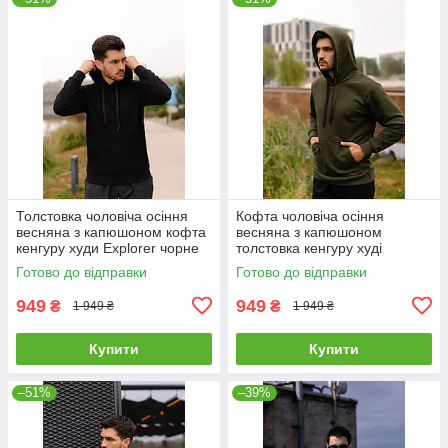
Толстовка чоловіча осіння
Кофта чоловіча осіння
весняна з капюшоном кофта
весняна з капюшоном
кенгуру худи Explorer чорне
толстовка кенгуру худі
чоловіче Explorer хакі
Готово до відправки
Готово до відправки
949
949
₴
₴
1 949 ₴
1 949 ₴
Купити
Купити
–51%
–39%