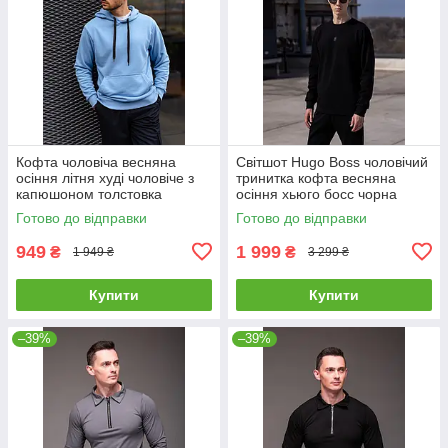
Кофта чоловіча весняна
Світшот Hugo Boss чоловічий
осіння літня худі чоловіче з
тринитка кофта весняна
капюшоном толстовка
осіння хьюго босс чорна
Explorer блакитна
Готово до відправки
Готово до відправки
949
1 999
₴
₴
1 949 ₴
3 299 ₴
Купити
Купити
–39%
–39%