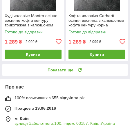
Худі чоловіче Mantro осіннє
Кофта чоловіча Carhartt
весняне кофта кенгуру
осіння весняна з капюшоном
трикотажна з капюшоном
кофта кенгуру чорна
чорна
Готово до відправки
Готово до відправки
1 289
1 289
₴
₴
2 099 ₴
2 099 ₴
Купити
Купити
Показати ще
Про нас
100% позитивних з 655 відгуків за рік
Працює з 19.06.2016
м. Київ
вулиця Заболотного,100, індекс 03187, Київ, Україна