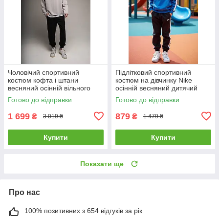
Чоловічий спортивний
Підлітковий спортивний
костюм кофта і штани
костюм на дівчинку Nike
весняний осінній вільного
осінній весняний дитячий
крою Dud сірий-чорний
кофта штани найк чорно-
Готово до відправки
Готово до відправки
синій
1 699
879
₴
₴
3 019 ₴
1 479 ₴
Купити
Купити
Показати ще
Про нас
100% позитивних з 654 відгуків за рік