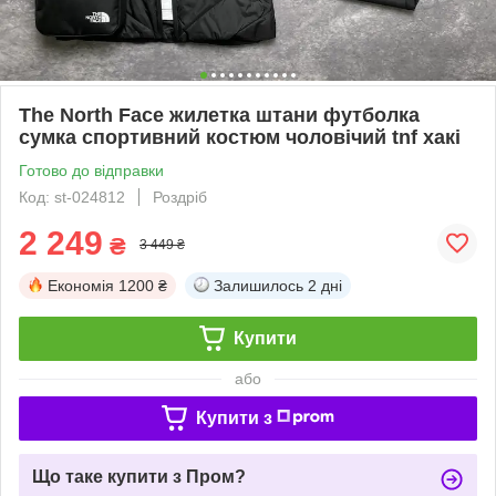
The North Face жилетка штани футболка
сумка спортивний костюм чоловічий tnf хакі
Готово до відправки
Код: st-024812
Роздріб
2 249
₴
3 449 ₴
Економія
1200 ₴
Залишилось
2 дні
Купити
або
Купити з
Що таке купити з Пром?