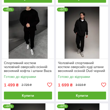
–45%
–44%
Спортивний костюм
Чоловічий спортивний
чоловічий оверсайз осінній
костюм оверсайз худі штани
весняний кофта і штани Baza
весняний осінній Dud чорний
чорний
Готово до відправки
Готово до відправки
1 499
1 699
₴
₴
2 729 ₴
3 019 ₴
Купити
Купити
–44%
–44%