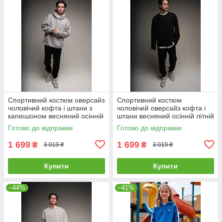
Спортивний костюм оверсайз
Спортивний костюм
чоловічий кофта і штани з
чоловічий оверсайз кофта і
капюшоном весняний осінній
штани весняний осінній літній
Dud сірий
Dud чорний
Готово до відправки
Готово до відправки
1 699
1 699
₴
₴
3 019 ₴
3 019 ₴
Купити
Купити
–44%
–41%