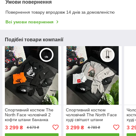
Умови повернення
Повернення товару впродовж 14 днів за домовленістю
Всі умови повернення
Подібні товари компанії
Спортивний костюм The
Спортивний костюм
Чоло
North Face чоловічий 2
чоловічий The North Face
кост
кофти штани бананка
худі світшот штани
худі
кепка весняний осінній tnf
бананка кепка tnf сірий
бана
3 299
3 299
3 2
₴
₴
4 679 ₴
4 789 ₴
чорний
черв