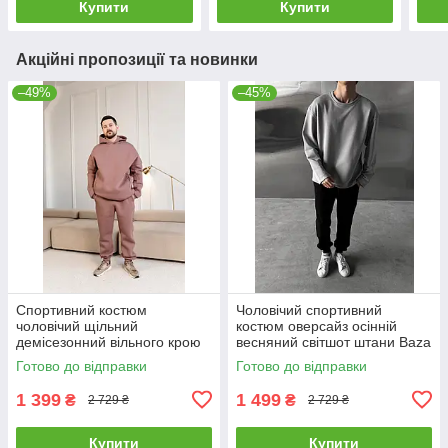
Купити
Купити
Акційні пропозиції та новинки
–49%
–45%
Спортивний костюм
Чоловічий спортивний
чоловічий щільний
костюм оверсайз осінній
демісезонний вільного крою
весняний світшот штани Baza
худі штани Clyde коричневий
сірий-чорний
Готово до відправки
Готово до відправки
1 399
1 499
₴
₴
2 729 ₴
2 729 ₴
Купити
Купити