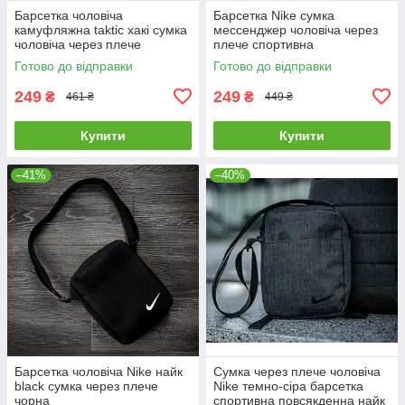
Барсетка чоловіча
Барсетка Nike сумка
камуфляжна taktic хакі сумка
мессенджер чоловіча через
чоловіча через плече
плече спортивна
месенджер тканинний
повсякденна найк
Готово до відправки
Готово до відправки
249
249
₴
₴
461 ₴
449 ₴
Купити
Купити
–41%
–40%
Барсетка чоловіча Nike найк
Сумка через плече чоловіча
black сумка через плече
Nike темно-сіра барсетка
чорна
спортивна повсякденна найк