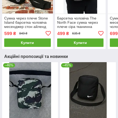
Сумка через плече Stone
Барсетка чоловіча The
Сумк
Island барсетка чоловіча
North Face сумка через
мес
месенджер стон айленд
плече сіра тканинна
чоло
чорна
чор
599
499
699
₴
₴
849 ₴
635 ₴
Купити
Купити
Акційні пропозиції та новинки
–46%
–45%