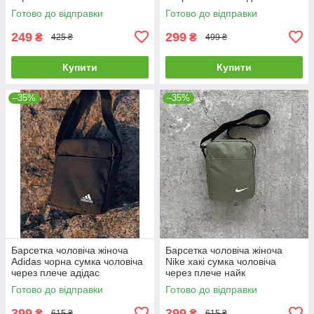
месенджер тканинний на
Готово до відправки
Готово до відправки
плече
249
299
₴
₴
425 ₴
499 ₴
Купити
Купити
–35%
–35%
Барсетка чоловіча жіноча
Барсетка чоловіча жіноча
Adidas чорна сумка чоловіча
Nike хакі сумка чоловіча
через плече адідас
через плече найк
мессенджер тканинний
мессенджер тканинний
Готово до відправки
Готово до відправки
399
399
₴
₴
615 ₴
615 ₴