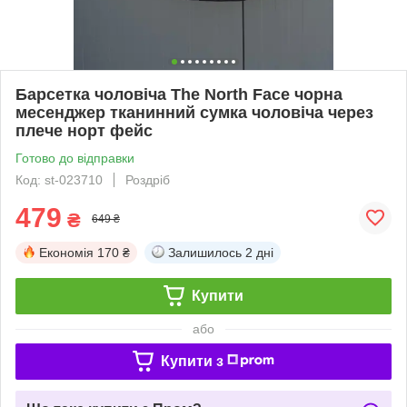
Барсетка чоловіча The North Face чорна
месенджер тканинний сумка чоловіча через
плече норт фейс
Готово до відправки
Код: st-023710
Роздріб
479
₴
649 ₴
Економія
170 ₴
Залишилось
2 дні
Купити
або
Купити з