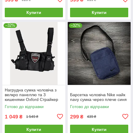
Купити
Купити
–32%
–32%
Нагрудна сумка чоловіча з
велкро панеллю та 3
Барсетка чоловіча Nike найк
кишенями Oxford Страйкер
navy сумка через плече синя
Готово до відправки
Готово до відправки
1 049
299
₴
₴
1 549 ₴
439 ₴
Купити
Купити