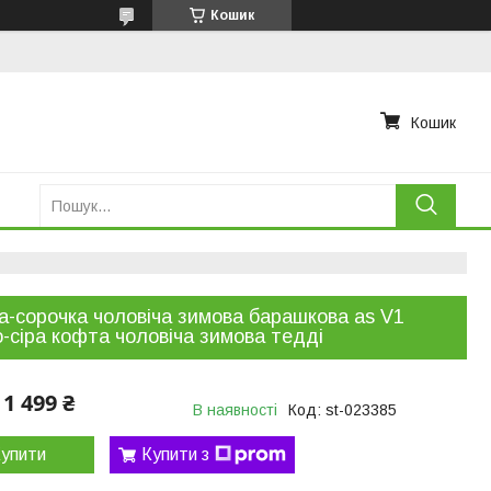
Кошик
Кошик
а-сорочка чоловіча зимова барашкова as V1
-сіра кофта чоловіча зимова тедді
1 499 ₴
В наявності
Код:
st-023385
упити
Купити з