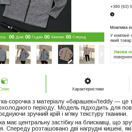
+380 (63) 
У компанії
0
0
0
0
0
0
0
0
ось
Днів
Годин
Хвилин
Секунд
який товар
повернен
Опис
Характеристики
тка-сорочка з матеріалу «барашек»/teddy — це 
охолодного періоду. Модель підходить для повся
оєднуючи зручний крій і м’яку текстуру тканини.
ка має центральну застібку на блискавці, що зр
ня. Спереду розташовано дві нагрудні кишені, я