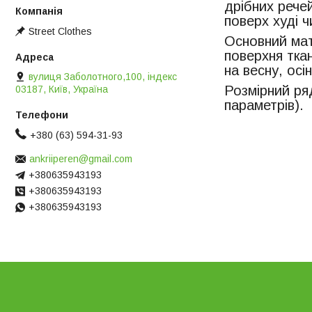
дрібних рече
поверх худі ч
Street Clothes
Основний мат
поверхня тка
на весну, осін
вулиця Заболотного,100, індекс
Розмірний ря
03187, Київ, Україна
параметрів).
+380 (63) 594-31-93
ankriiperen@gmail.com
+380635943193
+380635943193
+380635943193