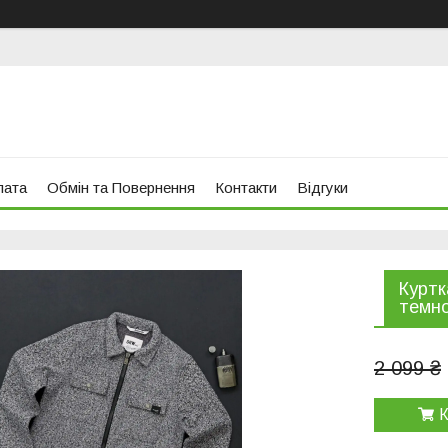
лата
Обмін та Повернення
Контакти
Відгуки
Куртк
темно
2 099 ₴
К