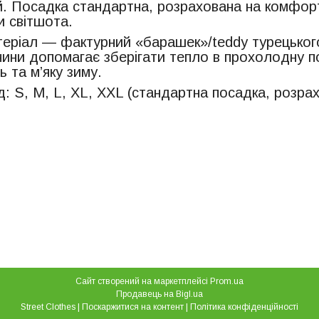
й. Посадка стандартна, розрахована на комфортн
и світшота.
еріал — фактурний «барашек»/teddy турецьког
нини допомагає зберігати тепло в прохолодну 
ь та м’яку зиму.
д: S, M, L, XL, XXL (стандартна посадка, розра
Сайт створений на маркетплейсі
Prom.ua
Продавець на Bigl.ua
Street Clothes |
Поскаржитися на контент
|
Політика конфіденційності