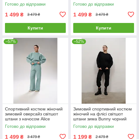
блакитний
шоколадний
Готово до відправки
Готово до відправки
1 499
1 499
₴
₴
3 479 ₴
3 479 ₴
Купити
Купити
–57%
–52%
Спортивний костюм жіночий
Зимовий спортивний костюм
зимовий оверсайз світшот
жіночий на флісі світшот
штани з начосом Alice
штани зима Bunny чорний
бірюзовий
Готово до відправки
Готово до відправки
1 499
1 199
₴
₴
3 479 ₴
2 479 ₴