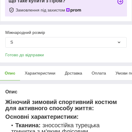
Що таке купити з Пром?
Замовлення під захистом
Міжнародний розмір
S
Готово до відправки
Опис
Характеристики
Доставка
Оплата
Умови п
Опис
Жіночий зимовий спортивний костюм
для активного способу життя:
Основні характеристики:
Тканина:
зносостійка турецька
тринитка з м’яким флісовим