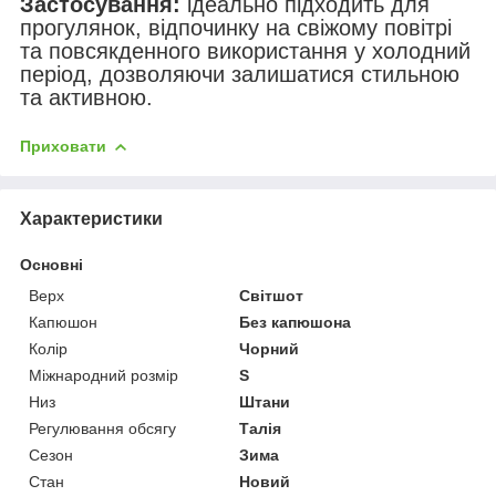
Застосування:
ідеально підходить для
прогулянок, відпочинку на свіжому повітрі
та повсякденного використання у холодний
період, дозволяючи залишатися стильною
та активною.
Приховати
Характеристики
Основні
Верх
Світшот
Капюшон
Без капюшона
Колір
Чорний
Міжнародний розмір
S
Низ
Штани
Регулювання обсягу
Талія
Сезон
Зима
Стан
Новий