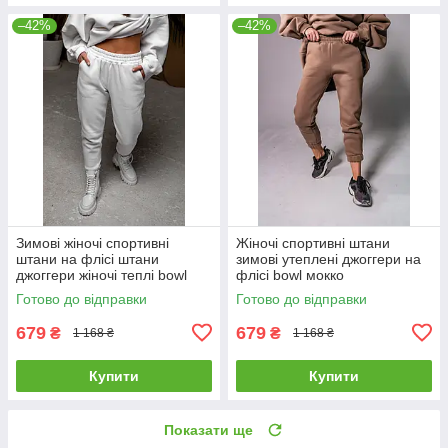
–42%
–42%
Зимові жіночі спортивні
Жіночі спортивні штани
штани на флісі штани
зимові утеплені джоггери на
джоггери жіночі теплі bowl
флісі bowl мокко
білі
Готово до відправки
Готово до відправки
679
679
₴
₴
1 168 ₴
1 168 ₴
Купити
Купити
Показати ще