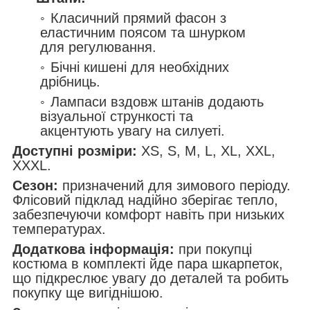
Класичний прямий фасон з
еластичним поясом та шнурком
для регулювання.
Бічні кишені для необхідних
дрібниць.
Лампаси вздовж штанів додають
візуальної стрункості та
акцентують увагу на силуеті.
Доступні розміри:
XS, S, M, L, XL, XXL,
XXXL.
Сезон:
призначений для зимового періоду.
Флісовий підклад надійно зберігає тепло,
забезпечуючи комфорт навіть при низьких
температурах.
Додаткова інформація:
при покупці
костюма в комплекті йде пара шкарпеток,
що підкреслює увагу до деталей та робить
покупку ще вигіднішою.