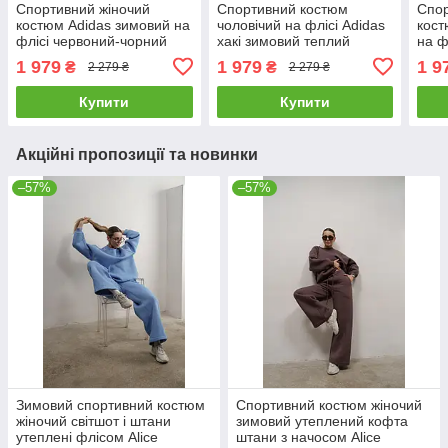
Спортивний жіночий
Спортивний костюм
Спор
костюм Adidas зимовий на
чоловічий на флісі Adidas
кост
флісі червоний-чорний
хакі зимовий теплий
на ф
комплект утеплений
комплект олімпійка штани
тепл
1 979
1 979
1 9
₴
₴
2 279 ₴
2 279 ₴
олімпійка штани адідас
адідас
адід
Купити
Купити
Акційні пропозиції та новинки
–57%
–57%
Зимовий спортивний костюм
Спортивний костюм жіночий
жіночий світшот і штани
зимовий утеплений кофта
утеплені флісом Alice
штани з начосом Alice