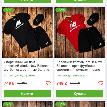
–52%
–52%
Спортивний костюм
Чоловічий костюм літній New
чоловічий літній New Balance
Balance шорти футболка
футболка шорти нью баланс
спортивний комплект чорно-
чорний
червоний
Готово до відправки
Готово до відправки
749
749
₴
₴
1 549 ₴
1 549 ₴
Купити
Купити
–52%
–52%