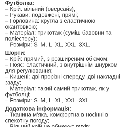
Футболка:
– Крій: вільний (оверсайз);
– Рукави: подовжені, прямі;
– Горловина: кругла з еластичною
окантовкою;
– Матеріал: трикотаж (суміш бавовни та
поліестеру);
– Розміри: S–M, L–XL, XXL–3XL.
Шорти:
– Крій: прямий, з розширеним об’ємом;
– Пояс: еластичний, з внутрішнім шнурком
для регулювання;
– Кишені: дві прорізні спереду, дві накладні
ззаду;
– Матеріал: такий самий трикотаж, як у
футболці;
– Розміри: S–M, L–XL, XXL–3XL.
Додаткова інформація:
– Тканина м’яка, комфортна в носінні в
спекотну погоду;
– Вільний крій не обмежує рухів;