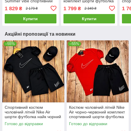
Summer vibe спортивний
комплект шорти футболка
спор
комплект чорний
оверсайз
чоло
1 829
1 799
1 7
₴
₴
2 179 ₴
2 349 ₴
чорн
Купити
Купити
Акційні пропозиції та новинки
–55%
–55%
Спортивний костюм
Костюм чоловічий літній Nike
чоловічий літній Nike Air
Air чорно-червоний комплект
шорти футболка найк чорний
спортивний шорти футболка
найк
Готово до відправки
Готово до відправки