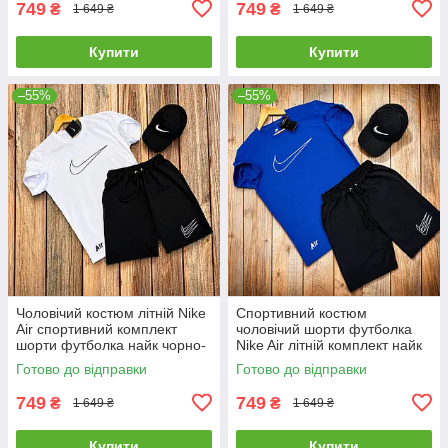
749
749
₴
₴
1 649 ₴
1 649 ₴
Купити
Купити
–55%
–55%
Чоловічий костюм літній Nike
Спортивний костюм
Air спортивний комплект
чоловічий шорти футболка
шорти футболка найк чорно-
Nike Air літній комплект найк
білий
чорно-синій
Готово до відправки
Готово до відправки
749
749
₴
₴
1 649 ₴
1 649 ₴
Купити
Купити