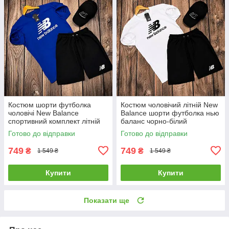
Костюм шорти футболка
Костюм чоловічий літній New
чоловічі New Balance
Balance шорти футболка нью
спортивний комплект літній
баланс чорно-білий
чорно-синій
Готово до відправки
Готово до відправки
749
749
₴
₴
1 549 ₴
1 549 ₴
Купити
Купити
Показати ще