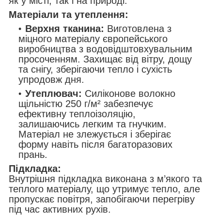
як у місті, так і на природі.
Матеріали та утеплення:
Верхня тканина:
Виготовлена з
міцного матеріалу європейського
виробництва з водовідштовхувальним
просоченням. Захищає від вітру, дощу
та снігу, зберігаючи тепло і сухість
упродовж дня.
Утеплювач:
Силіконове волокно
щільністю 250 г/м² забезпечує
ефективну теплоізоляцію,
залишаючись легким та гнучким.
Матеріал не злежується і зберігає
форму навіть після багаторазових
прань.
Підкладка:
Внутрішня підкладка виконана з м’якого та
теплого матеріалу, що утримує тепло, але
пропускає повітря, запобігаючи перегріву
під час активних рухів.