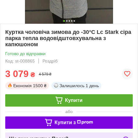
Куртка чоловіча зимова до -30°C Lc Stark сіра
парка тепла водовідштовхувальна з
капюшоном
Готово до відправки
Код: st-008865
Роздріб
3 079
₴
4 579 ₴
Економія
1500 ₴
Залишилось
1 день
Купити
або
Купити з