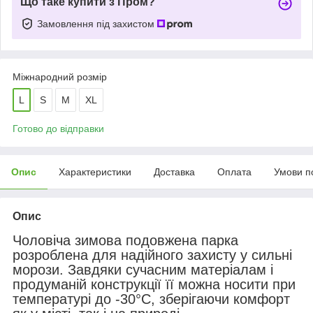
Що таке купити з Пром?
Замовлення під захистом
Міжнародний розмір
L
S
M
XL
Готово до відправки
Опис
Характеристики
Доставка
Оплата
Умови п
Опис
Чоловіча зимова подовжена парка
розроблена для надійного захисту у сильні
морози. Завдяки сучасним матеріалам і
продуманій конструкції її можна носити при
температурі до -30°C, зберігаючи комфорт