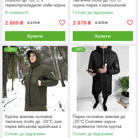
термопрокладкою найк чорна
чорна парка з капюшоном
В наявності
Готово до відправки
2 669
2 879
₴
₴
4 179 ₴
4 379 ₴
Купити
Купити
–34%
–34%
Куртка зимова чоловіча
Парка чоловіча зимова до
тактична motiv до -20°C хакі
-25°C Сніговик чорна
парка військова армійська з
подовжена тепла куртка
шевронами
пальто
Готово до відправки
Готово до відправки