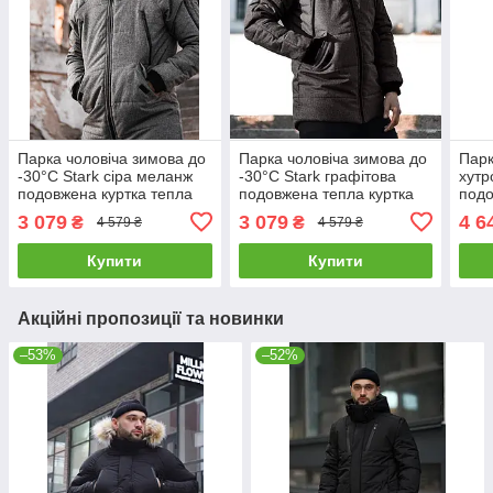
Парка чоловіча зимова до
Парка чоловіча зимова до
Парк
-30°C Stark сіра меланж
-30°C Stark графітова
хутр
подовжена куртка тепла
подовжена тепла куртка
подо
пуховик чоловічий
пуховик чоловічий
-28°
3 079
3 079
4 6
₴
₴
4 579 ₴
4 579 ₴
зимовий
чоло
Купити
Купити
Акційні пропозиції та новинки
–53%
–52%