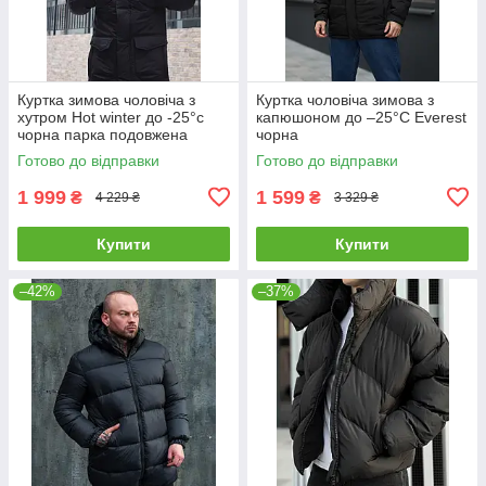
Куртка зимова чоловіча з
Куртка чоловіча зимова з
хутром Hot winter до -25°c
капюшоном до –25°C Everest
чорна парка подовжена
чорна
Готово до відправки
Готово до відправки
1 999
1 599
₴
₴
4 229 ₴
3 329 ₴
Купити
Купити
–42%
–37%