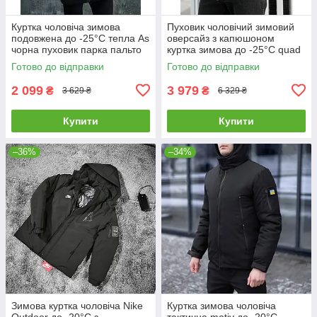
Куртка чоловіча зимова
Пуховик чоловічий зимовий
подовжена до -25°C тепла As
оверсайз з капюшоном
чорна пуховик парка пальто
куртка зимова до -25°C quad
чорна
Готово до відправки
Готово до відправки
2 099
3 979
₴
₴
3 629 ₴
6 329 ₴
Купити
Купити
–36%
–34%
Зимова куртка чоловіча Nike
Куртка зимова чоловіча
Outdoor до -20°C з
тактична motiv до -20°C