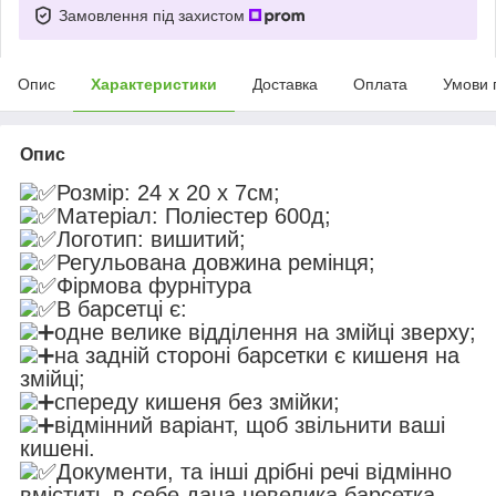
Замовлення під захистом
Опис
Характеристики
Доставка
Оплата
Умови 
Опис
Розмір: 24 х 20 х 7см;
Матеріал: Поліестер 600д;
Логотип: вишитий;
Регульована довжина ремінця;
Фірмова фурнітура
В барсетці є:
одне велике відділення на змійці зверху;
на задній стороні барсетки є кишеня на
змійці;
спереду кишеня без змійки;
відмінний варіант, щоб звільнити ваші
кишені.
Документи, та інші дрібні речі відмінно
вмістить в себе дана невелика барсетка.