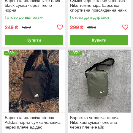
Барсетка чоловіча Nike найк
Сумка через плече чоловіча
black сумка через плече
Nike темно-сіра барсетка
чорна
спортивна повсякденна найк
месенджер тканинний на
Готово до відправки
Готово до відправки
плече
249
299
₴
₴
425 ₴
499 ₴
Купити
Купити
–35%
–35%
Барсетка чоловіча жіноча
Барсетка чоловіча жіноча
Adidas чорна сумка чоловіча
Nike хакі сумка чоловіча
через плече адідас
через плече найк
мессенджер тканинний
мессенджер тканинний