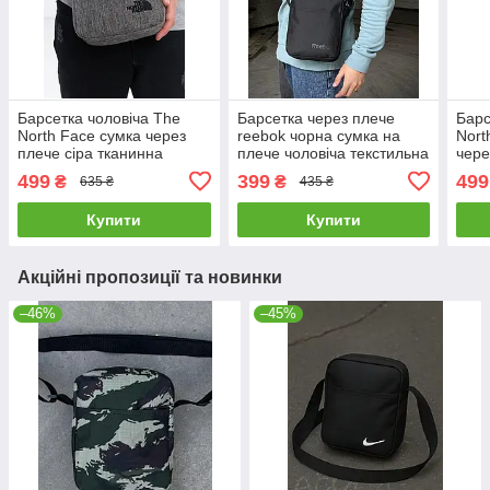
Барсетка чоловіча The
Барсетка через плече
Барс
North Face сумка через
reebok чорна сумка на
Nort
плече сіра тканинна
плече чоловіча текстильна
чере
месенджер плечовий
тнф
499
399
499
₴
₴
635 ₴
435 ₴
рибок
Купити
Купити
Акційні пропозиції та новинки
–46%
–45%