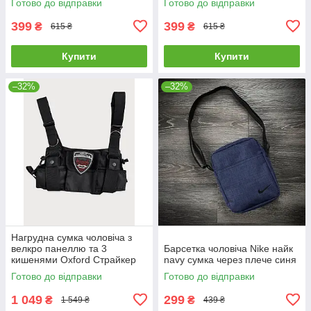
Готово до відправки
Готово до відправки
399
399
₴
₴
615 ₴
615 ₴
Купити
Купити
–32%
–32%
Нагрудна сумка чоловіча з
велкро панеллю та 3
Барсетка чоловіча Nike найк
кишенями Oxford Страйкер
navy сумка через плече синя
Готово до відправки
Готово до відправки
1 049
299
₴
₴
1 549 ₴
439 ₴