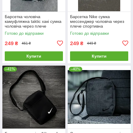
Барсетка чоловіча
Барсетка Nike сумка
камуфляжна taktic хакі сумка
мессенджер чоловіча через
чоловіча через плече
плече спортивна
месенджер тканинний
повсякденна найк
Готово до відправки
Готово до відправки
249
249
₴
₴
461 ₴
449 ₴
Купити
Купити
–41%
–40%