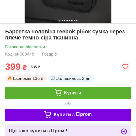
Барсетка чоловіча reebok рібок сумка через
плече темно-сіра тканинна
Готово до відправки
Код: st-008448
Роздріб
399
₴
535 ₴
Економія
136 ₴
Залишилось
2 дні
Купити
або
Купити з
Що таке купити з Пром?